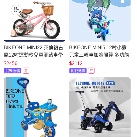
BIKEONE MINI22 英倫復古
BIKEONE MINI5 12吋小熊
風12吋運動款兒童腳踏車學
兒童三輪車加遮陽蓬 多功能
生單車入門款男童女童幼兒
親子後控可推騎三輪車
$2456
$2112
輔助輪三輪車
挑戰低價
券
挑戰低價
券