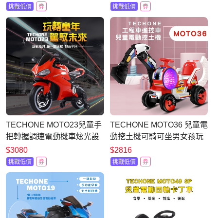
挖臂 可坐人兒童工程車玩具
挑戰低價
券
挑戰低價
券
TECHONE MOTO23兒童手
TECHONE MOTO36 兒童電
把轉握調速電動機車炫光設
動挖土機可騎可坐男女孩玩
計電動摩托車
具車電瓶工程車遙控車
$3080
$2816
挑戰低價
券
挑戰低價
券