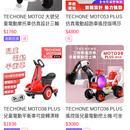
TECHONE MOTO2 大號兒
TECHONE MOTO53 PLUS
童電動摩托車仿真設計三輪
仿真電動超跑車遙控版瑪莎
摩托車
拉蒂豪華轎車嬰兒童寶寶四
$1760
$4800
輪可坐人電動童車/汽車溜童
挑戰低價
券
券
神器
TECHONE MOTO38 PLUS
TECHONE MOTO36 PLUS
兒童電動平衡車可旋轉漂移
遙控版兒童電動挖土機 可坐
車可坐人小孩玩具車
人男女孩電動可挖挖土機超
$1936
$3080
大號工程車玩具