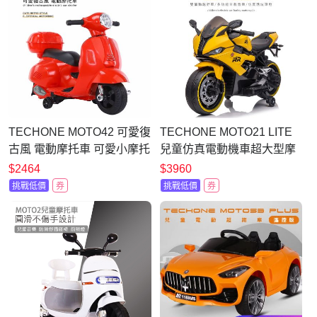
TECHONE MOTO42 可愛復
TECHONE MOTO21 LITE
古風 電動摩托車 可愛小摩托
兒童仿真電動機車超大型摩
兒童電動車童車充電式 可愛
托車充電玩具童車/獨立音響
$2464
$3960
配色 全新現貨台灣出貨
系統充電雙驅動童車，可外
挑戰低價
券
挑戰低價
券
接MP3(內建早教機系統)，
父母溜童神器！