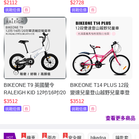
子後控可推騎三輪車
單車入門款男童女童幼兒輔
$2112
$2728
助輪三輪車
挑戰低價
券
挑戰低價
券
BIKEONE T9 英國蘭令
BIKEONE T14 PLUS 12段
RALEIGH KID 12吋/16吋/20
變速兒童登山越野兒童車登
吋單速童車兒童腳踏車青少
山車專為入門兒童騎乘設計
$3512
$3512
年山地自行車男女學生MTB
充滿童趣風格的運動山地車
挑戰低價
券
挑戰低價
券
共三色
查看更多商品
1
2
3
機車
雨衣
安全帽
bikedna
鑰匙套
HOT