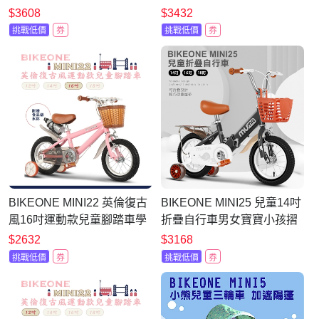
車入門款男童女童幼兒輔助
車入門款男童女童幼兒輔助
$3608
$3432
輪三輪車
輪三輪車
挑戰低價
券
挑戰低價
券
BIKEONE MINI22 英倫復古
BIKEONE MINI25 兒童14吋
風16吋運動款兒童腳踏車學
折疊自行車男女寶寶小孩摺
生單車入門款男童女童幼兒
疊腳踏單車後貨架款顏色可
$2632
$3168
輔助輪三輪車
愛清新小朋友交友神器
挑戰低價
券
挑戰低價
券