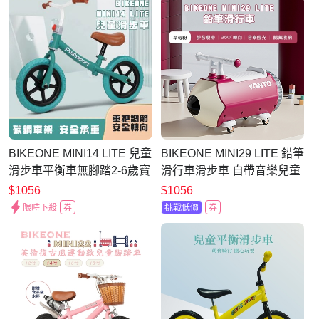
BIKEONE MINI14 LITE 兒童
BIKEONE MINI29 LITE 鉛筆
滑步車平衡車無腳踏2-6歲寶
滑行車滑步車 自帶音樂兒童
寶兩輪學步車超高顏值亮麗
溜溜車1-3歲寶寶萬向輪滑行
$1056
$1056
配色讓寶寶一見傾心
內置物箱
限時下殺
券
挑戰低價
券