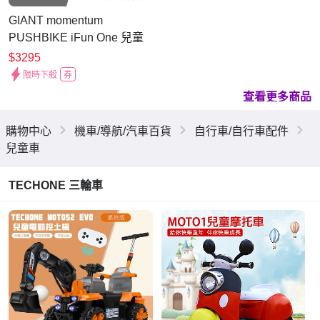
GIANT momentum
PUSHBIKE iFun One 兒童
滑步車
$3295
限時下殺
券
查看更多商品
購物中心
機車/導航/汽車百貨
自行車/自行車配件
兒童車
TECHONE 三輪車