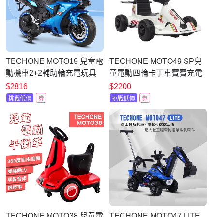
TECHONE MOTO19 兒童電
TECHONE MOTO49 SP兒
動機車2+2輔助輪充電玩具
童電動四輪卡丁車寶寶充電
童車 男女寶寶小孩可坐人電
汽車可坐人便攜兒童漂移賽
$2816
$2200
動車充電大號玩具童車
車玩具車入門首選
挑戰低價
券
挑戰低價
券
TECHONE MOTO38 兒童電
TECHONE MOTO47 LITE