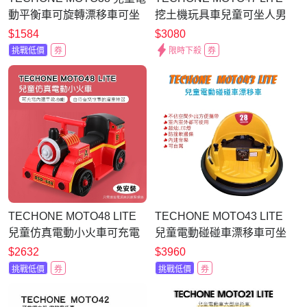
動平衡車可旋轉漂移車可坐
挖土機玩具車兒童可坐人男
人小孩玩具車
孩電動可挖挖土機超大號工
$1584
$3080
程車附推竿載貨車斗
挑戰低價
券
限時下殺
券
TECHONE MOTO48 LITE
TECHONE MOTO43 LITE
兒童仿真電動小火車可充電
兒童電動碰碰車漂移車可坐
可坐人可愛配色全新現貨內
人室內旋轉卡丁車充電飛碟
$2632
$3960
建早教功能，自帶音樂故事
親子寶寶溜童神器可愛配色
挑戰低價
券
挑戰低價
券
的溜童神器
全新現貨台灣出貨