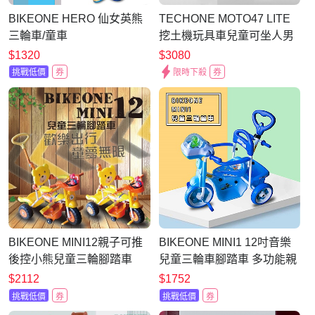
BIKEONE HERO 仙女英熊
TECHONE MOTO47 LITE
三輪車/童車
挖土機玩具車兒童可坐人男
孩電動可挖挖土機超大號工
$1320
$3080
程車附推竿載貨車斗
挑戰低價
券
限時下殺
券
BIKEONE MINI12親子可推
BIKEONE MINI1 12吋音樂
後控小熊兒童三輪腳踏車
兒童三輪車腳踏車 多功能親
子後控可推騎三輪車
$2112
$1752
挑戰低價
券
挑戰低價
券