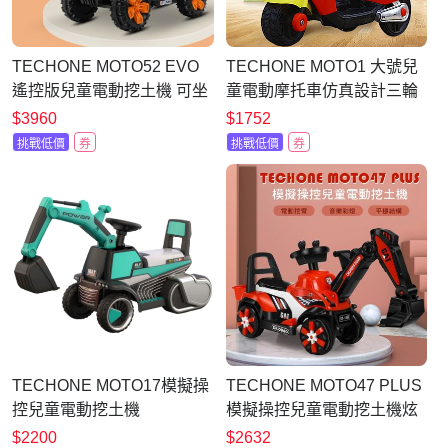
TECHONE MOTO52 EVO
TECHONE MOTO1 大號兒
遙控版兒童電動挖土機 可坐
童電動摩托車仿真設計三輪
人男女孩電動可挖挖土機超
摩托車
$3960
$1752
大號工程車玩具 四輪充電車
挑戰低價
券
挑戰低價
券
大號挖掘機 電動怪手台灣出
貨
TECHONE MOTO17模擬操
TECHONE MOTO47 PLUS
控兒童電動挖土機
模擬操控兒童電動挖土機炫
彩燈光仿真全電雙關結動作
$2200
$2632