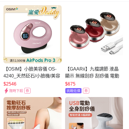
【OSIM】小臉美容儀 OS-
【GAARii】九檔調節 液晶
4240_天然砭石/小臉機/美容
顯示 無線刮痧 刮痧儀 電動
儀/刮痧/電動美容刮痧板
吸痧機 拔罐疏通儀 按摩機
$2546
$675
刮痧機 拔罐機
限時下殺
券
挑戰低價
券