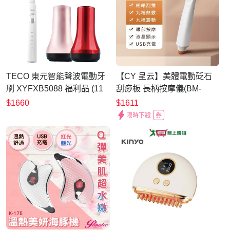
TECO 東元智能聲波電動牙
【CY 呈云】美體電動砭石
刷 XYFXB5088 福利品 (11
刮痧板 長柄按摩儀(BM-
個替換刷頭) 加贈 多功能刮
012)-紅砭石
$1660
$1611
痧儀(USB充電版)
限時下殺
券