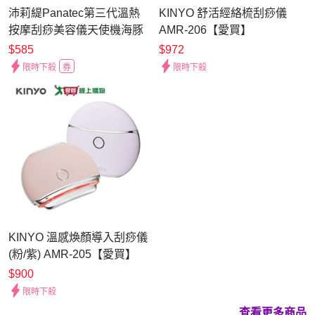
沛莉緹Panatec第三代溫熱
KINYO 舒活經絡梳刮痧儀
按摩刮痧美容儀天使機海豚
AMR-206【愛買】
機 K-175
$585
$972
限時下殺
券
限時下殺
KINYO 溫感煥顏導入刮痧儀
(粉/紫) AMR-205【愛買】
$900
限時下殺
查看更多商品