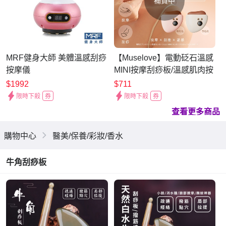
補貨中
MRF健身大師 美體溫感刮痧
【Muselove】電動砭石溫感
按摩儀
MINI按摩刮痧板/溫感肌肉按
摩儀/砭石刮痧板/電動刮痧
$1992
$711
板/無痛刮痧
限時下殺
券
限時下殺
券
查看更多商品
購物中心
醫美/保養/彩妝/香水
牛角刮痧板