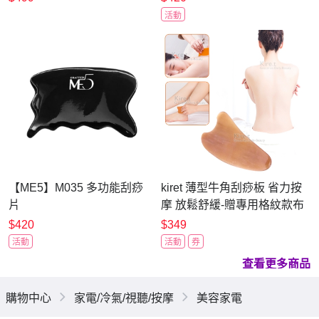
活動
【ME5】M035 多功能刮痧
kiret 薄型牛角刮痧板 省力按
片
摩 放鬆舒緩-贈專用格紋款布
套
$420
$349
活動
活動
券
查看更多商品
購物中心
家電/冷氣/視聽/按摩
美容家電