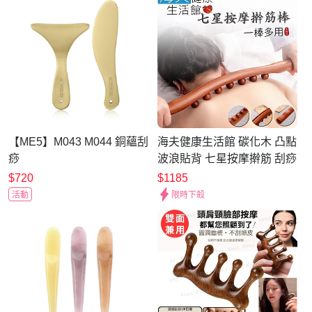
【ME5】M043 M044 銅蘊刮
海夫健康生活館 碳化木 凸點
痧
波浪貼背 七星按摩擀筋 刮痧
點穴棒 53cm
$720
$1185
活動
限時下殺