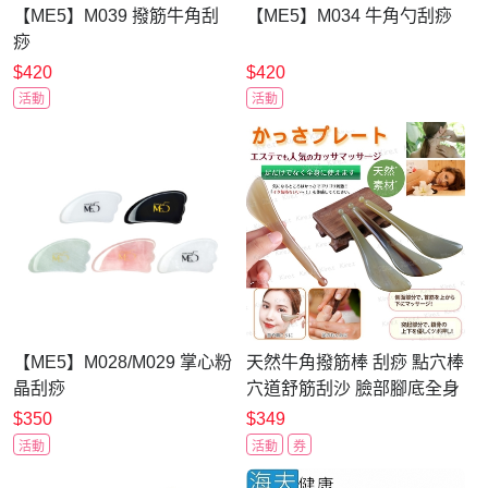
【ME5】M039 撥筋牛角刮
【ME5】M034 牛角勺刮痧
痧
$420
$420
活動
活動
【ME5】M028/M029 掌心粉
天然牛角撥筋棒 刮痧 點穴棒
晶刮痧
穴道舒筋刮沙 臉部腳底全身
按摩器 贈收納布套 Kiret
$350
$349
活動
活動
券