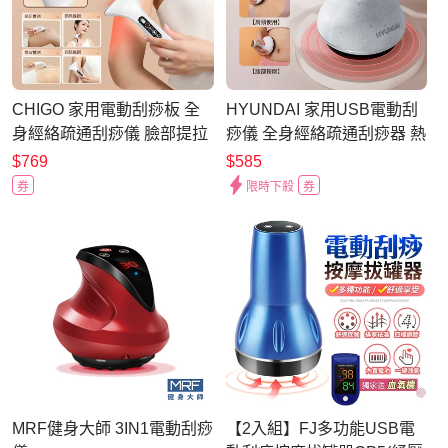
CHIGO 家用電動刮痧板 全
HYUNDAI 家用USB電動刮
身經絡疏通刮痧儀 臉部提拉
痧儀 全身經絡疏通刮痧器 熱
按摩儀 熱敷揉腹儀 頸椎肌肉
敷揉腹儀 頸椎肌肉淋巴排毒
$769
$585
淋巴排毒按摩放鬆儀（非醫
按摩放鬆儀（非醫療器材）
券
限時下殺
券
療器材）
MRF健身大師 3IN1電動刮痧
【2入組】FJ多功能USB電