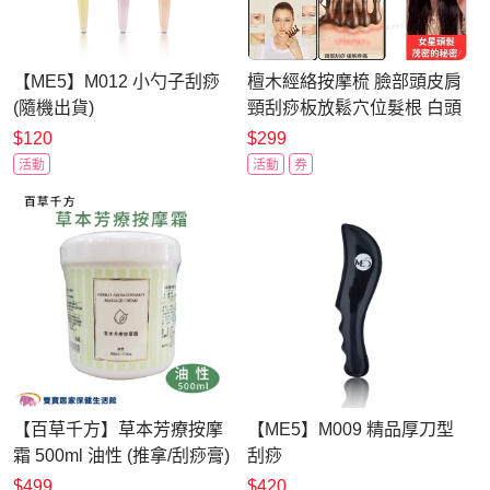
【ME5】M012 小勺子刮痧
檀木經絡按摩梳 臉部頭皮肩
(隨機出貨)
頸刮痧板放鬆穴位髮根 白頭
髮 脫髮 失眠按摩贈收納袋
$120
$299
Kiret
活動
活動
券
【百草千方】草本芳療按摩
【ME5】M009 精品厚刀型
霜 500ml 油性 (推拿/刮痧膏)
刮痧
$499
$420