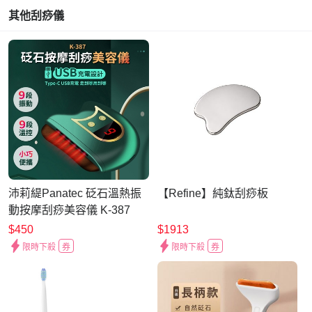
其他刮痧儀
沛莉緹Panatec 砭石溫熱振
【Refine】純鈦刮痧板
動按摩刮痧美容儀 K-387
$450
$1913
限時下殺
券
限時下殺
券