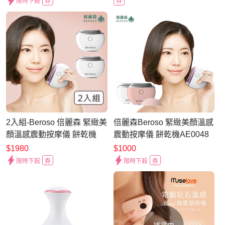
限時下殺
券
券
2入組-Beroso 倍麗森 緊緻美
倍麗森Beroso 緊緻美顏溫感
顏溫感震動按摩儀 餅乾機
震動按摩儀 餅乾機AE0048
AE0048美容儀 刮痧提拉 臉
美容儀 刮痧提拉 臉部按摩器
$1980
$1000
部按摩器
限時下殺
券
限時下殺
券