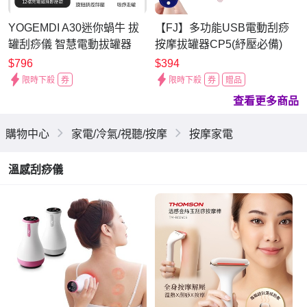
YOGEMDI A30迷你蝸牛 拔
【FJ】多功能USB電動刮痧
罐刮痧儀 智慧電動拔罐器
按摩拔罐器CP5(紓壓必備)
$796
$394
限時下殺
券
限時下殺
券
贈品
查看更多商品
購物中心
家電/冷氣/視聽/按摩
按摩家電
溫感刮痧儀