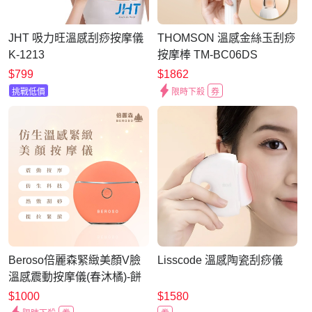
JHT 吸力旺溫感刮痧按摩儀
THOMSON 溫感金絲玉刮痧
K-1213
按摩棒 TM-BC06DS
$799
$1862
挑戰低價
限時下殺
券
Beroso倍麗森緊緻美顏V臉
Lisscode 溫感陶瓷刮痧儀
溫感震動按摩儀(春沐橘)-餅
乾機AE0048 美容儀 刮痧提
$1000
$1580
拉 臉部按摩器