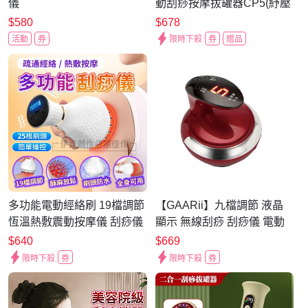
儀
動刮痧按摩拔罐器CP5(紓壓
必備)
$580
$678
活動
券
限時下殺
券
贈品
多功能電動經絡刷 19檔調節
【GAARii】九檔調節 液晶
恆溫熱敷震動按摩儀 刮痧儀
顯示 無線刮痧 刮痧儀 電動
吸痧機 拔罐疏通儀 按摩機
$640
$669
刮痧機 拔罐機
限時下殺
券
限時下殺
券