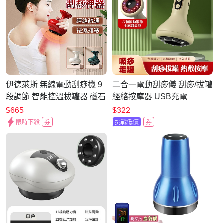
伊德萊斯 無線電動刮痧機 9
二合一電動刮痧儀 刮痧/拔罐
段調節 智能控溫拔罐器 磁石
經絡按摩器 USB充電
按摩儀 刮痧儀 交換節禮物
$665
$322
限時下殺
券
挑戰低價
券