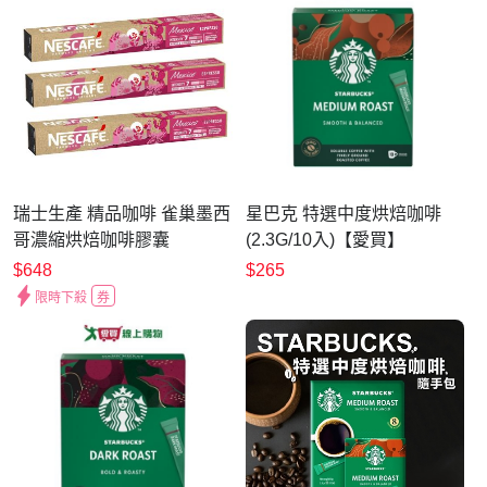
瑞士生產 精品咖啡 雀巢墨西
星巴克 特選中度烘焙咖啡
哥濃縮烘焙咖啡膠囊
(2.3G/10入)【愛買】
MEXICE 小農生產咖啡 10
$648
$265
顆/3盒;適用Nespresso膠囊
限時下殺
券
咖啡機