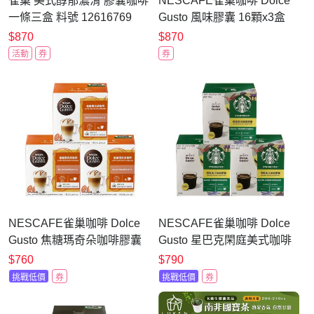
雀巢 美式醇郁濃滑 膠囊咖啡
NESCAFE雀巢咖啡 Dolce
一條三盒 料號 12616769
Gusto 風味膠囊 16顆x3盒
$870
$870
活動
券
券
NESCAFE雀巢咖啡 Dolce
NESCAFE雀巢咖啡 Dolce
Gusto 焦糖瑪奇朵咖啡膠囊
Gusto 星巴克閑庭美式咖啡
16顆X3盒
膠囊12顆x3盒
$760
$790
挑戰低價
券
挑戰低價
券