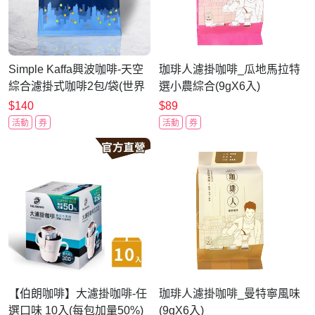
Simple Kaffa興波咖啡-天空
珈琲人濾掛咖啡_瓜地馬拉特
綜合濾掛式咖啡2包/袋(世界
選小農綜合(9gX6入)
冠軍吳則霖)
$140
$89
活動
券
活動
券
【伯朗咖啡】大濾掛咖啡-任
珈琲人濾掛咖啡_曼特寧風味
選口味 10入(每包加量50%)
(9gX6入)