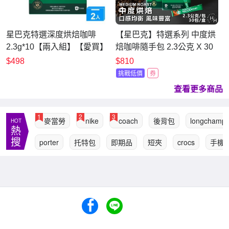
星巴克特選深度烘焙咖啡
【星巴克】特選系列 中度烘
2.3g*10【兩入組】【愛買】
焙咖啡隨手包 2.3公克 X 30
包/盒購
$498
$810
挑戰低價
券
查看更多商品
1
2
3
麥當勞
nike
coach
後背包
longchamp
HOT
熱
搜
porter
托特包
即期品
短夾
crocs
手機