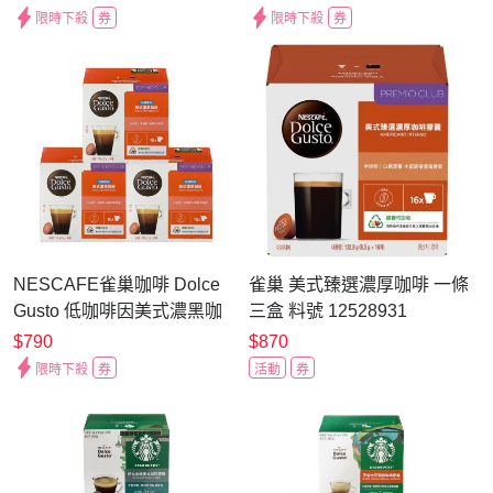
限時下殺
券
限時下殺
券
NESCAFE雀巢咖啡 Dolce
雀巢 美式臻選濃厚咖啡 一條
Gusto 低咖啡因美式濃黑咖
三盒 料號 12528931
啡膠囊16顆X3盒
$790
$870
限時下殺
券
活動
券