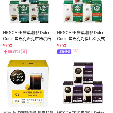
NESCAFE雀巢咖啡 Dolce
NESCAFE雀巢咖啡 Dolce
Gusto 星巴克派克市場烘焙
Gusto 星巴克哥倫比亞義式
咖啡膠囊12顆x3盒
濃縮咖啡膠囊12顆x3盒
$790
$790
限時下殺
券
挑戰低價
券