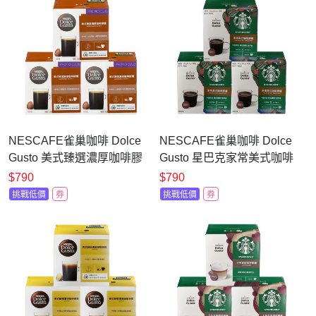
NESCAFE雀巢咖啡 Dolce
NESCAFE雀巢咖啡 Dolce
Gusto 美式臻選濃厚咖啡膠
Gusto 星巴克家常美式咖啡
囊16顆X3盒
膠囊12顆x3盒
$790
$790
挑戰低價
券
挑戰低價
券