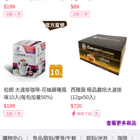
$199
$89
活動
券
活動
券
伯朗 大濾掛咖啡-花柚晨曦風
西雅圖 極品嚴焙大濾掛
味10入(每包加量50%)
(12gx50入)
$199
$720
活動
券
限時下殺
券
查看更多商品
購物中心
食品/飲料/零食/生鮮
飲料/沖泡
咖啡