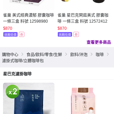
雀巢 美式經典濃郁 膠囊咖啡
雀巢 星巴克閑庭美式 膠囊咖
一條三盒 料號 12598980
啡 一條三盒 料號 12572412
$870
$870
挑戰低價
券
挑戰低價
券
查看更多商品
購物中心
食品/飲料/零食/生鮮
飲料/沖泡
咖啡
濾掛式咖啡/立體咖啡包
星巴克濾掛咖啡