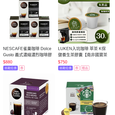
NESCAFE雀巢咖啡 Dolce
LUKEN入坑咖啡 萃茶 K保
Gusto 義式濃縮濃烈咖啡膠
健養生茶膠囊【南非國寶茶
囊16顆X3盒
30顆】送5入體驗組LUKEN-
$880
$750
KT-302適用HiBREW/K-
挑戰低價
券
挑戰低價
券
贈品
CUP膠囊咖啡機