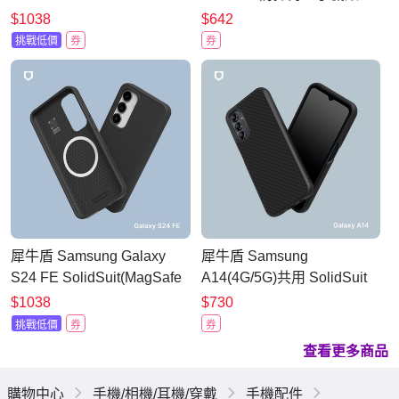
SolidSuit(MagSafe兼容)超
$1038
$642
強磁吸手機殼
挑戰低價
券
券
犀牛盾 Samsung Galaxy
犀牛盾 Samsung
S24 FE SolidSuit(MagSafe
A14(4G/5G)共用 SolidSuit
兼容)超強磁吸手機殼
防摔背蓋手機殼-碳纖維紋路
$1038
$730
挑戰低價
券
券
查看更多商品
購物中心
手機/相機/耳機/穿戴
手機配件