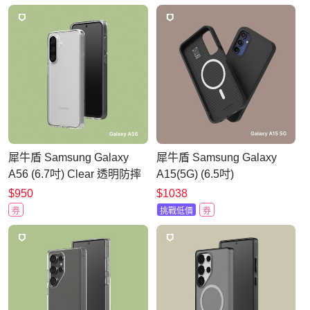
犀牛盾 Samsung Galaxy
犀牛盾 Samsung Galaxy
A56 (6.7吋) Clear 透明防摔
A15(5G) (6.5吋)
手機殼(終身黃化保固)
SolidSuit(MagSafe兼容)超
$950
$1038
強磁吸手機殼
券
挑戰低價
券