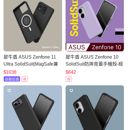
犀牛盾 ASUS Zenfone 11
犀牛盾 ASUS Zenfone 10
Ultra SolidSuit(MagSafe兼
SolidSuit防摔背蓋手機殼-經
容)超強磁吸手機殼
典款
$1038
$642
挑戰低價
券
券