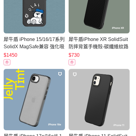
犀牛盾 iPhone 15/16/17系列
犀牛盾iPhone XR SolidSuit
SolidX MagSafe兼容 強化吸
防摔背蓋手機殼-碳纖維紋路
震緩衝防摔磁吸手機
$1450
$730
殼/Snoopy史努比-75週年-歐
券
券
拉夫休息中