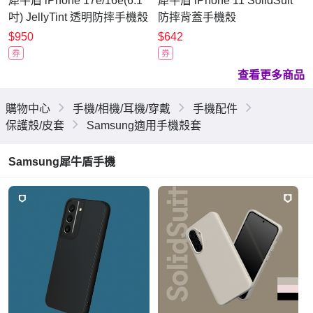
犀牛盾 iPhone 17e/16e(6.1
犀牛盾 iPhone 11 SolidSuit
吋) JellyTint 透明防摔手機殼
防摔背蓋手機殼
(終身黃化保固)
$950
$642
券
券
查看更多商品
購物中心
手機/相機/耳機/穿戴
手機配件
保護殼/皮套
Samsung適用手機殼套
Samsung犀牛盾手機
殼