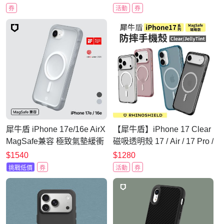
券
活動
券
犀牛盾 iPhone 17e/16e AirX
【犀牛盾】iPhone 17 Clear
MagSafe兼容 極致氣墊緩衝
磁吸透明殼 17 / Air / 17 Pro /
磁吸防摔手機殼
17 Pro Max 相機按鍵版
$1540
$1280
挑戰低價
券
活動
券