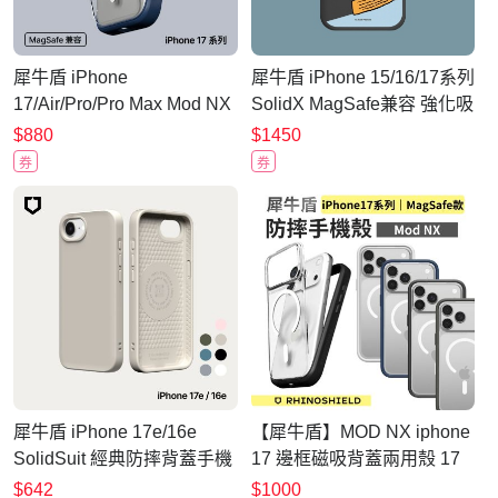
犀牛盾 iPhone
犀牛盾 iPhone 15/16/17系列
17/Air/Pro/Pro Max Mod NX
SolidX MagSafe兼容 強化吸
MagSafe兼容 邊框背蓋兩用
震緩衝防摔磁吸手機
$880
$1450
防摔磁吸手機殼
殼/Snoopy史努比-溜滑梯
券
券
犀牛盾 iPhone 17e/16e
【犀牛盾】MOD NX iphone
SolidSuit 經典防摔背蓋手機
17 邊框磁吸背蓋兩用殼 17
殼
/Air / 17 Pro / 17 Pro Max
$642
$1000