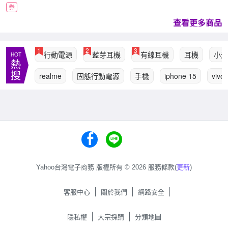
券
查看更多商品
1
2
3
行動電源
藍芽耳機
有線耳機
耳機
小米
HOT
熱
搜
realme
固態行動電源
手機
iphone 15
vivo
Yahoo台灣電子商務 版權所有 © 2026 服務條款(
更新
)
客服中心
關於我們
網路安全
隱私權
大宗採購
分類地圖