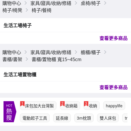
購物中心
家具/寢具/收納/修繕
桌椅/椅子
椅子/椅凳
椅子/餐椅
生活工場椅子
查看更多商品
購物中心
家具/寢具/收納/修繕
櫥櫃/櫃子
書櫃/書架
書櫃/置物櫃 寬15~45cm
生活工場置物櫃
查看更多商品
1
2
3
床包加大台灣製
收納箱
收納
happylife
HOT
熱
搜
電動起子工具
延長線
3m枕頭
雙人床包
tr