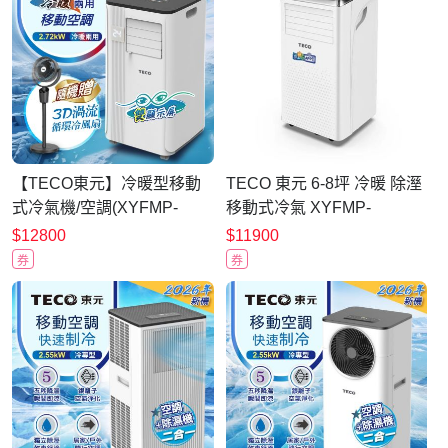
【TECO東元】冷暖型移動
TECO 東元 6-8坪 冷暖 除溼
式冷氣機/空調(XYFMP-
移動式冷氣 XYFMP-
2813FH+3D渦流循環扇)
2802FH
$12800
$11900
券
券