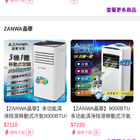
限時下殺
券
券
查看更多商品
ZANWA晶華
【ZANWA晶華】多功能清
【ZANWA晶華】9000BTU
淨除濕移動式冷氣9000BTU/
多功能清淨除溼移動式冷氣
移動空調(ZW-D096C)
(ZW-1460C)
$7110
$7220
限時下殺
券
限時下殺
券