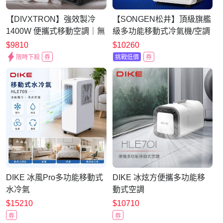
【DIVXTRON】強效製冷
【SONGEN松井】頂級旗艦
1400W 便攜式移動空調｜無
級多功能移動式冷氣機/空調
需室外機 一體式冷氣｜戶外
(SH-298CH)
$9810
$10260
車載家用手提微型冷氣機
限時下殺
券
挑戰低價
券
DIKE 冰風Pro多功能移動式
DIKE 冰炫方便攜多功能移
水冷氣
動式空調
$15210
$10710
券
券