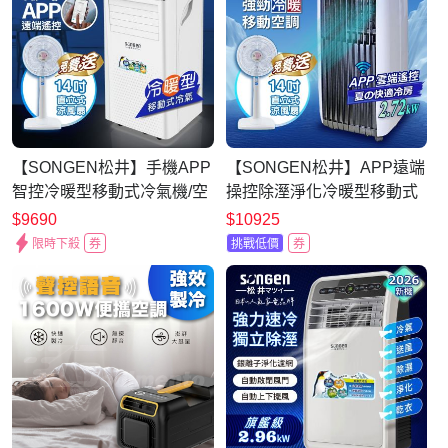
【SONGEN松井】手機APP
【SONGEN松井】APP遠端
智控冷暖型移動式冷氣機/空
操控除溼淨化冷暖型移動式
調(SG-A413CH加14吋涼風
空調/冷氣機(SG-
$9690
$10925
立扇)
A819CH+14吋立扇)
限時下殺
券
挑戰低價
券