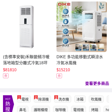
(含標準安裝)禾聯變頻冷暖
DIKE 多功能移動式瞬涼水
落地箱型分離式冷氣18坪
冷氣冰風機
HIS-SL112RH-HO-
$81810
$15210
SL112RH
券
券
查看更多商品
1
2
3
電視
除濕機
洗衣機
冰箱
吹風機
HOT
熱
搜
鼻毛
護眼檯燈
咖啡機
電視機
烤箱
har