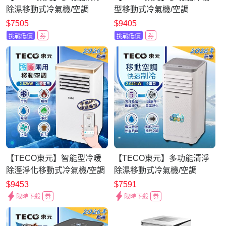
除濕移動式冷氣機/空調
型移動式冷氣機/空調
(XYFMP-2203FC)
(XYFMP-2813FH)
$7505
$9405
挑戰低價
券
挑戰低價
券
【TECO東元】智能型冷暖
【TECO東元】多功能清淨
除溼淨化移動式冷氣機/空調
除濕移動式冷氣機/空調
(XYFMP-2805FH)
(XYFMP-2304FC)
$9453
$7591
限時下殺
券
限時下殺
券