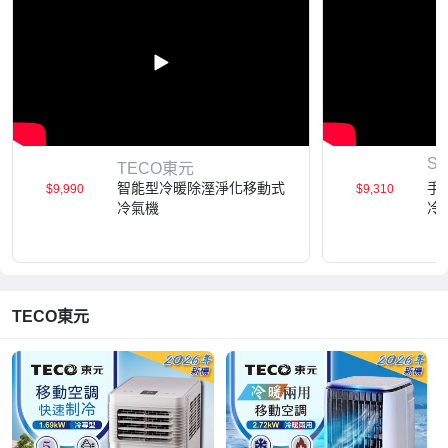
S
TECO東元
智能型冷暖除溼淨化移動式
手
$9,990
$9,310
冷氣機
冷
TECO東元