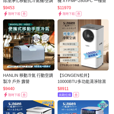
除溼淨化移動式冷氣機/空調
機 XYFMP-2800FC 一樓簽
(XYFMP-2805FH)
收 無搬運上樓
$9453
$11970
限時下殺
券
限時下殺
券
HANLIN 移動冷氣 行動空調
【SONGEN松井】
製冷 戶外 露營
10000BTU多功能清淨除濕
移動式冷氣機/空調(LD-
$9440
$8911
N361C)
限時下殺
券
挑戰低價
券