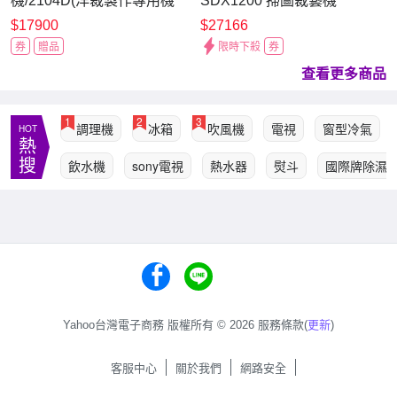
機/2104D(洋裁製作專用機
SDX1200 掃圖裁藝機
型)
$17900
$27166
券
贈品
限時下殺
券
查看更多商品
1
2
3
調理機
冰箱
吹風機
電視
窗型冷氣
HOT
熱
搜
飲水機
sony電視
熱水器
熨斗
國際牌除濕
Yahoo台灣電子商務 版權所有 © 2026 服務條款(
更新
)
客服中心
關於我們
網路安全