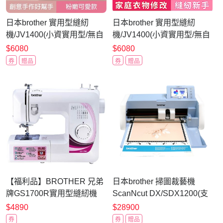
日本brother 實用型縫紉
日本brother 實用型縫紉
機/JV1400(小資實用型/無自
機/JV1400(小資實用型/無自
動穿線裝置)
動穿線裝置)
$6080
$6080
券
贈品
券
贈品
【福利品】BROTHER 兄弟
日本brother 掃圖裁藝機
牌GS1700R實用型縫紉機
ScanNcut DX/SDX1200(支
援WIFI/自動感應 低噪音切
$4890
$28900
割)
券
券
贈品