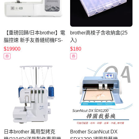
【重磅回歸/日本brother】電
brother高梭子含收納盒(25
腦控速 新手友善縫紉機FS-
入)
80X
$19900
$180
券
券
日本brother 萬用型拷克
Brother ScanNcut DX