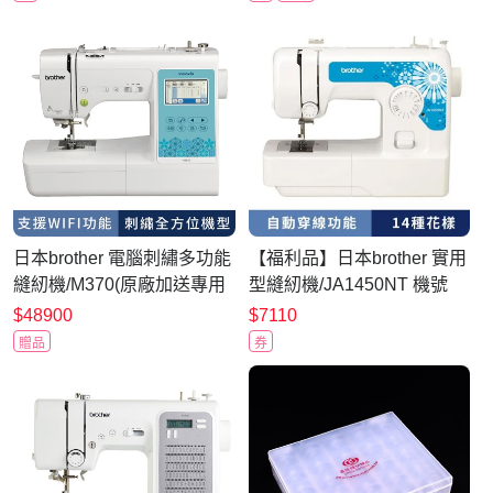
日本brother 電腦刺繡多功能
【福利品】日本brother 實用
縫紉機/M370(原廠加送專用
型縫紉機/JA1450NT 機號
輔助桌/自動剪線裝置)
C4P641753
$48900
$7110
贈品
券