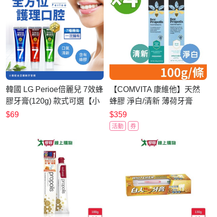
韓國 LG Perioe倍麗兒 7效蜂
【COMVITA 康維他】天然
膠牙膏(120g) 款式可選【小
蜂膠 淨白/清新 薄荷牙膏
三美日】 D064223 刷牙
100g/條 4條組
$69
$359
活動
券