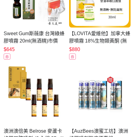
Sweet Gum斯薇康 台灣綠蜂
【LOVITA愛維他】加拿大蜂
膠噴霧 20ml(無酒精)市價
膠噴霧 18%生物類黃酮 (無
$680
酒精 噴劑)
$645
$880
券
券
澳洲澳倍美 Belrose 麥蘆卡
【AuzBees澳蜜工坊】澳洲