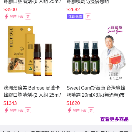
蜂膠口腔噴劑-(6 入組 25ml/
蜂膠噴劑防疫優惠組
瓶)
$3500
$2682
限時下殺
券
挑戰低價
券
澳洲澳倍美 Belrose 麥蘆卡
Sweet Gum斯薇康 台灣綠蜂
蜂膠口腔噴劑-(2 入組 25ml/
膠噴霧 20mlX3瓶(無酒精)市
瓶)
價$2040
$1343
$1620
限時下殺
券
限時下殺
券
查看更多商品