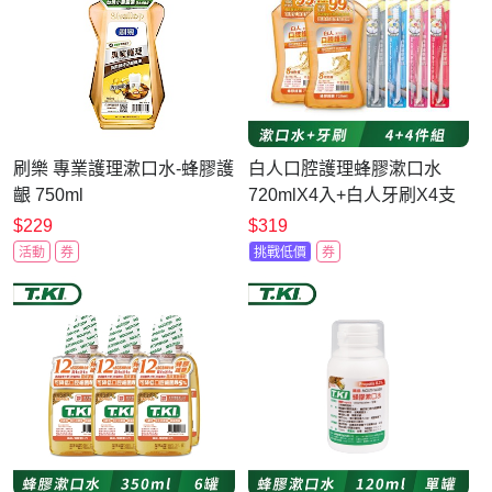
刷樂 專業護理漱口水-蜂膠護
白人口腔護理蜂膠漱口水
齦 750ml
720mlX4入+白人牙刷X4支
(包裝、牙刷款式隨機)
$229
$319
活動
券
挑戰低價
券