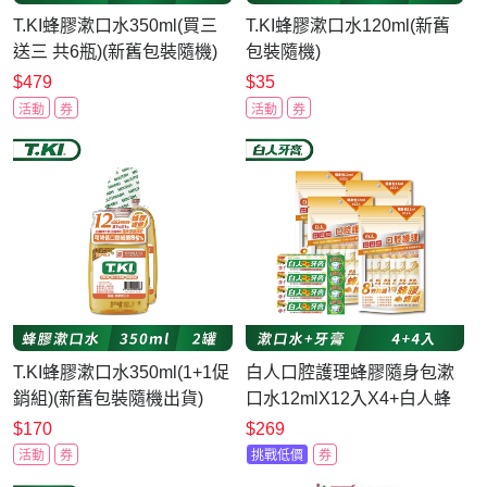
T.KI蜂膠漱口水350ml(買三
T.KI蜂膠漱口水120ml(新舊
送三 共6瓶)(新舊包裝隨機)
包裝隨機)
$479
$35
活動
券
活動
券
T.KI蜂膠漱口水350ml(1+1促
白人口腔護理蜂膠隨身包漱
銷組)(新舊包裝隨機出貨)
口水12mlX12入X4+白人蜂
膠30gx4
$170
$269
活動
券
挑戰低價
券