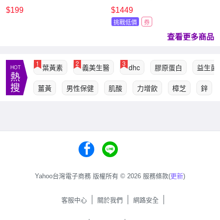
濕 黃金蠶絲彈力眼膜(30對)
(有效日期至20270412)
$199
$1449
款式可選 D542624
挑戰低價
券
查看更多商品
1
2
3
葉黃素
義美生醫
dhc
膠原蛋白
益生菌
HOT
熱
搜
薑黃
男性保健
肌酸
力增飲
樟芝
鋅
Yahoo台灣電子商務 版權所有 © 2026 服務條款(
更新
)
客服中心
關於我們
網路安全