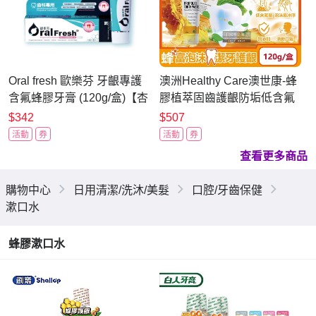
Oral fresh 歐樂芬 牙齦專護
澳洲Healthy Care澳世康-蜂
含氟蜂膠牙膏 (120g/盒)【杏
膠植萃固齒護齦防垢低含氟
一】
牙膏120g/盒-薄荷(無糖配方,
$342
$507
預防口臭口氣清新,口腔護理
活動
券
活動
券
潔牙護齒凝膠)
查看更多商品
購物中心
日用清潔/洗沐/美髮
口腔/牙齒保健
漱口水
蜂膠漱口水