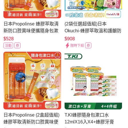
日本Propolinse 蜂膠萃取清
(2袋任選超值組)日本
新防口腔異味便攜隨身包漱
Okuchi-蜂膠萃取溫和護齦防
口水12mlx6包/盒(木醣醇薄
口臭攜帶式隨身包漱口水
$528
$908
荷醇潔齒水旅行組,獨立包裝
11mlx5入/袋(口內洗淨液,便
活動
券
限時下殺
券
口內洗淨液,飯後沁涼淨味去
攜獨立包裝口腔護理,口氣清
除殘渣)
新液體牙膏)
日本Propolinse (2盒超值組)
T.KI蜂膠隨身包漱口水
蜂膠萃取清新防口腔異味便
12mlX16入X4+蜂膠牙膏