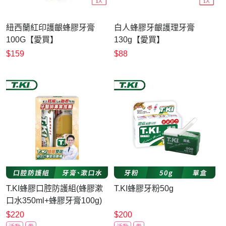
紐西蘭紅印護齦蜂膠牙膏
白人蜂膠牙齦護理牙膏
100G【愛買】
130g【愛買】
$159
$88
T.KI蜂膠口腔防護組(蜂膠漱
T.KI蜂膠牙粉50g
口水350ml+蜂膠牙膏100g)
$220
$200