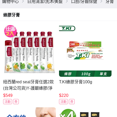
購物中心
日用清潔/洗沐/美髮
口腔/牙齒保健
牙膏
蜂膠牙膏
紐西蘭red seal牙膏任選2款
T.KI蜂膠牙膏100g
(台灣公司貨)Y-護齦蜂膠/淨
白勁涼/清新草本/小蘇打亮
$549
$220
白/無氟兒童
活動
券
活動
券