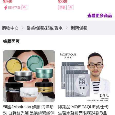
攜隨身包漱口水12mlx6包/盒
20gX4
$949
$389
(木醣醇薄荷醇潔齒水旅行組,
限時下殺
券
活動
券
獨立包裝口內洗淨液,飯後沁
查看更多商品
涼淨味去除殘渣)
購物中心
醫美/保養/彩妝/香水
開架保養
蜂膠面膜
韓國JMsolution 蜂膠 海洋珍
即期品 MOISTAQUE莫仕代
珠 白蠶絲光澤 黑蠶絲緊緻保
生醫水凝膠亮眼膜24對/8盒