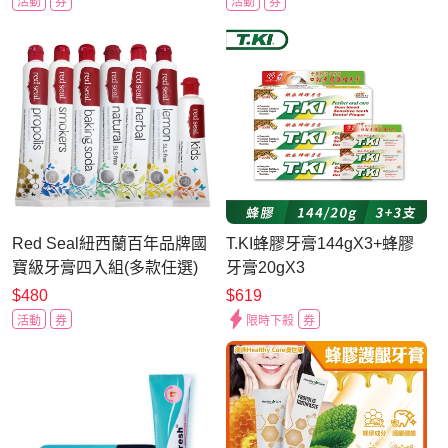
活動
券
活動
券
Red Seal紐西蘭百年品牌國
T.KI蜂膠牙膏144gX3+蜂膠
寶級牙膏四入組(多款任選)
牙膏20gX3
$480
$619
活動
券
限時下殺
券