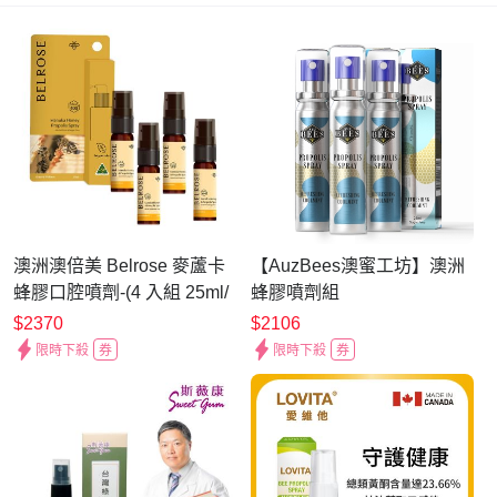
澳洲澳倍美 Belrose 麥蘆卡
【AuzBees澳蜜工坊】澳洲
蜂膠口腔噴劑-(4 入組 25ml/
蜂膠噴劑組
瓶)
$2370
$2106
限時下殺
券
限時下殺
券