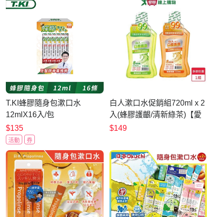
T.KI蜂膠隨身包漱口水
白人漱口水促銷組720ml x 2
12mlX16入/包
入(蜂膠護齦/清新綠茶)【愛
買】
$135
$149
活動
券