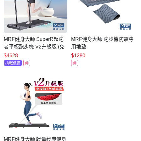
MRF健身大師 SuperR超跑
MRF健身大師 跑步機防震專
者平板跑步機 V2升級版 (免
用地墊
安裝/全新減震)
$4628
$1280
挑戰低價
券
券
MRF健身大師 輕量經典健身