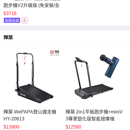
跑步機V2升級版 (免安裝/全
新減震)
$3716
挑戰低價
券
輝葉
輝葉 WePAPA登山健走機
輝葉 2in1平板跑步機+miniV
HY-20613
3專業勁化版智能按摩槍
(HY-20611+HY-10506)
$13900
$12580