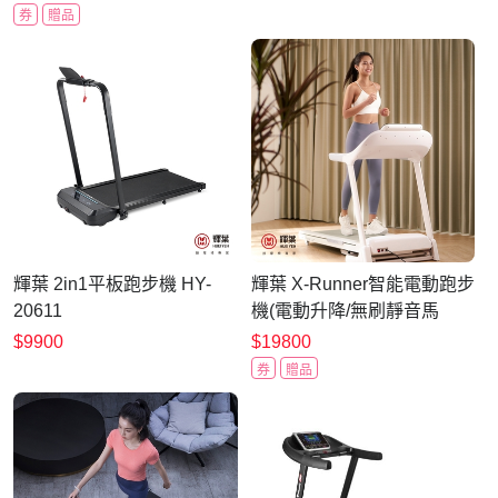
券
贈品
輝葉 2in1平板跑步機 HY-
輝葉 X-Runner智能電動跑步
20611
機(電動升降/無刷靜音馬
達)HY-20612
$9900
$19800
券
贈品