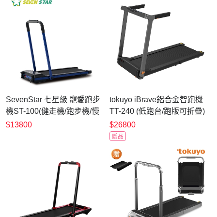
SevenStar 七星級 寵愛跑步
tokuyo iBrave鋁合金智跑機
機ST-100(健走機/跑步機/慢
TT-240 (低跑台/跑版可折疊)
走機/樂齡運動/寵物運動/學
$13800
$26800
齡兒童運動)
贈品