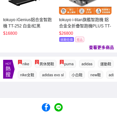
tokuyo iGenius鋁合金智跑
tokuyo i-titan旗艦智跑機 鋁
機 TT-252 白金/紅黑
合金全折疊智跑機PLUS TT-
239 (健走機/跑步機/慢走機)
$16800
$26800
挑戰低價
贈品
查看更多商品
1
2
3
nike
男休閒鞋
puma
adidas
運動鞋
HOT
熱
搜
nike女鞋
adidas evo sl
小白鞋
new鞋
adize