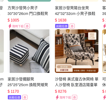
發
方凳沙發凳小凳子
家居沙發凳陽台坐凳
客
枕
30*30*26cm 門口換鞋凳
42*32*32cm 小凳子換鞋
3
榻
凳子 家用矮凳板凳
矮凳 坐墩門口小板凳方凳
凳
$
1005
$
1638
$
限時下殺
券
挑戰低價
券
cm
家居沙發擱腳凳
沙發椅 美式復古休閑椅 單
可
子
25*25*25cm 換鞋凳矮凳
人沙發椅 臥室酒店陽臺單
休
創意客廳 門口陽台凳子
椅 懶人沙發 分段式靠背沙
床
$
1170
$
8276
$
發椅 帶抱枕沙發
挑戰低價
券
限時下殺
券