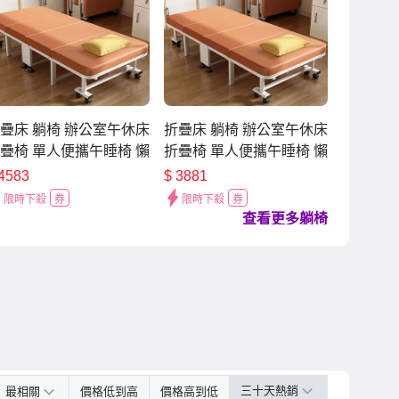
疊床 躺椅 辦公室午休床
折疊床 躺椅 辦公室午休床
疊椅 單人便攜午睡椅 懶
折疊椅 單人便攜午睡椅 懶
椅 簡易行軍床 醫院陪護
人椅 簡易行軍床 醫院陪護
4583
$
3881
（寬80/90cm）
床（寬60/70cm）
限時下殺
券
限時下殺
券
查看更多躺椅
三十天熱銷
最相關
價格低到高
價格高到低