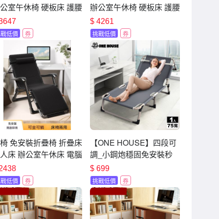
公室午休椅 硬板床 護腰
辦公室午休椅 硬板床 護腰
椅 陪護椅 午睡神器 沙
躺椅 陪護椅 午睡神器 沙
3647
$
4261
床（56寬）
發床（68寬）
挑戰低價
券
挑戰低價
券
椅 免安裝折疊椅 折疊床
【ONE HOUSE】四段可
人床 辦公室午休床 電腦
調_小鋼炮穩固免安裝秒
 家用休閒椅 沙發椅 陽
收折疊床_75寬 (單人床/行
2438
$
699
靠背椅 懶人椅 懶人沙發
軍床/辦公午休床/露營床)
挑戰低價
券
挑戰低價
券