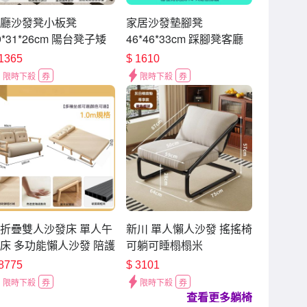
廳沙發凳小板凳
家居沙發墊腳凳
9*31*26cm 陽台凳子矮
46*46*33cm 踩腳凳客廳
小凳子 房間小板凳方凳
換鞋凳 家用腳踏凳子
1365
$
1610
限時下殺
券
限時下殺
券
折疊雙人沙發床 單人午
新川 單人懶人沙發 搖搖椅
床 多功能懶人沙發 陪護
可躺可睡榻榻米
可拆洗
8775
$
3101
限時下殺
券
限時下殺
券
查看更多躺椅