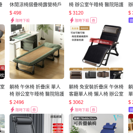
疊
休閒涼椅摺疊椅露營椅戶
椅 辦公室午睡椅 醫院陪護
辦
人
外椅(可摺疊收納)
床 簡易懶人床 便攜行軍床
躺
$
498
$
3120
$
露
（寬75CM）
發
限時下殺
限時下殺
券
公室
躺椅 午休椅 折疊床 單人
躺椅 免安裝折疊床 午休椅
躺
椅 辦公室午睡椅 醫院陪護
客廳單人椅 懶人椅 辦公室
單
 醫
床 簡易懶人床 便攜行軍床
午睡椅 編藤椅 簡易行軍床
椅
$
2496
$
3062
$
（寬56/68cm）
臺
限時下殺
券
限時下殺
券