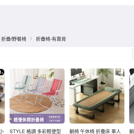
折疊/野餐椅
折疊椅-有靠背
小
STYLE 格調 多彩輕便型
躺椅 午休椅 折疊床 單人
躺