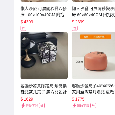
懶人沙發 可展開秒變沙發
懶人沙發 可展開秒變沙
床 100×100×40CM 附抱
床 60×60×40CM 附抱
枕 頭枕 可拆洗 懶骨頭 榻
頭枕 可拆洗 懶骨頭 榻
$
4399
$
2399
榻米 折疊沙發
米 折疊沙發
券
券
客廳沙發凳腳踏凳 矮凳換
客廳沙發凳子40*40*26
鞋凳茶几凳子 魔方凳設計
家用坐墩茶几矮凳 皮墩
感凳子
沙發凳
$
1629
$
1775
限時下殺
券
限時下殺
券