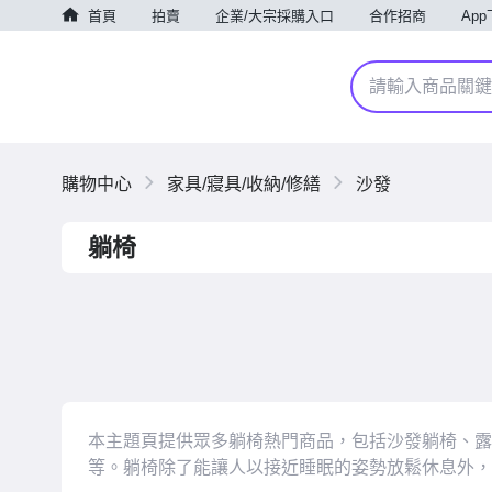
首頁
拍賣
企業/大宗採購入口
合作招商
Ap
購物中心
家具/寢具/收納/修繕
沙發
躺椅
本主題頁提供眾多躺椅熱門商品，包括沙發躺椅、露
等。躺椅除了能讓人以接近睡眠的姿勢放鬆休息外，