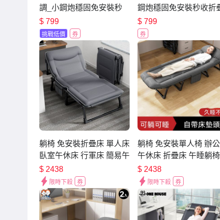
調_小鋼炮穩固免安裝秒
鋼炮穩固免安裝秒收折
收折疊床_66寬 1入 (單人
床_66寬 OH-P101【單
$
799
$
799
床/行軍床/辦公午休床/露
床 行軍床 辦公午休床 
挑戰低價
券
券
營床)
營床】
躺椅 免安裝折疊床 單人床
躺椅 免安裝單人椅 辦
臥室午休床 行軍床 簡易午
午休床 折疊床 午睡躺椅
睡床 沙發椅 多功能一體椅
簡易行軍床 夜班值班床
$
2438
$
2438
院陪護床
限時下殺
券
限時下殺
券