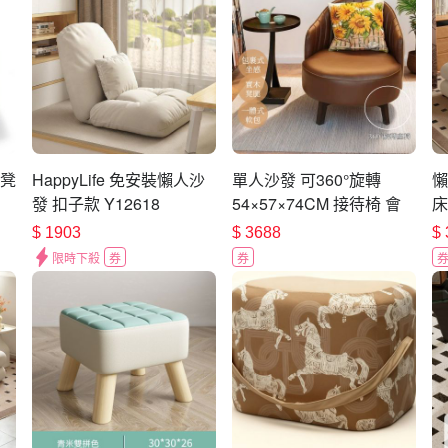
發凳
HappyLife 免安裝懶人沙
單人沙發 可360°旋轉
懶
發 扣子款 Y12618
54×57×74CM 接待椅 會
床
客椅 懶骨頭 洽談沙發 休
頭
$
1903
$
3688
$
閒椅
米
限時下殺
券
券