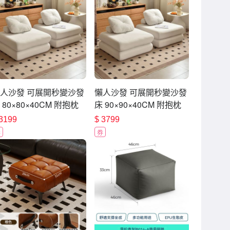
人沙發 可展開秒變沙發
懶人沙發 可展開秒變沙發
 80×80×40CM 附抱枕
床 90×90×40CM 附抱枕
枕 可拆洗 懶骨頭 榻榻
頭枕 可拆洗 懶骨頭 榻榻
3199
$
3799
 折疊沙發
米 折疊沙發
券
券