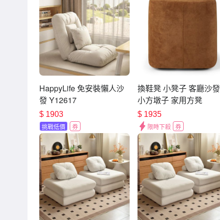
HappyLife 免安裝懶人沙
換鞋凳 小凳子 客廳沙
發 Y12617
小方墩子 家用方凳
$
1903
$
1935
挑戰低價
券
限時下殺
券