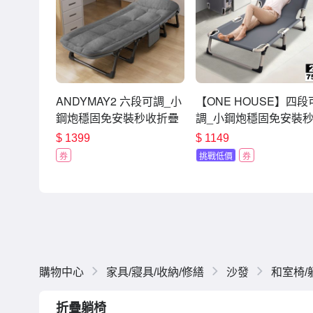
ANDYMAY2 六段可調_小
【ONE HOUSE】四段
鋼炮穩固免安裝秒收折疊
調_小鋼炮穩固免安裝
床_66寬 (2入) OH-
收折疊床_75寬 2入 (單
$
1399
$
1149
P101【單人床 行軍床 辦
床/行軍床/辦公午休床/
券
挑戰低價
券
公午休床 露營床】
營床)
購物中心
家具/寢具/收納/修繕
沙發
和室椅/
折疊躺椅