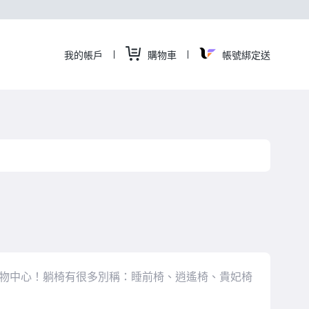
我的帳戶
購物車
帳號綁定送
躺
椅
|
Yaho
購
購物中心！躺椅有很多別稱：睡前椅、逍遙椅、貴妃椅
物