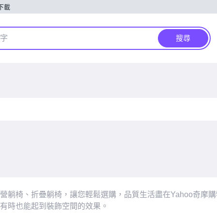
p下載
搜尋
營躺椅、折疊躺椅，讓您輕鬆選購，品質生活盡在Yahoo奇摩
有時也能起到裝飾空間的效果。