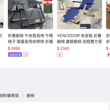
可
折疊躺椅 午休靠背椅 午睡
VENCEDOR 免安裝 折疊
折
秒
椅子 陽臺家用休閑椅 折疊
躺椅 露營躺椅 加粗雙方管
折
人
床 懶人沙發 藤編椅子（）
午睡床 單人床 休閒椅
人
$
2496
$
1343
$
露
床
挑戰低價
券
券
躺椅/懶骨頭
躺椅