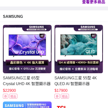
查看更多商品
SAMSUNG
SAMSUNG三星 65型
SAMSUNG三星 55型 4K
Crystal UHD 4K 智慧顯示器
QLED AI 智慧顯示器
UA65U8500FXXZW 含壁掛
QA55Q7FAAXXZW 含壁掛
$22900
$17900
安裝
安裝
券
贈品
券
贈品