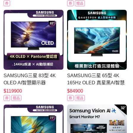
度平面顯示器
掛安裝
券
券
贈品
SAMSUNG三星 83型 4K
SAMSUNG三星 65型 4K
OLED AI智慧顯示器
165Hz OLED 真星黑AI智慧
QA83S90FAEXZW 含壁掛
顯示器 QA65S90HAEXZW
$119900
$84900
安裝
含基本安裝
券
贈品
券
贈品