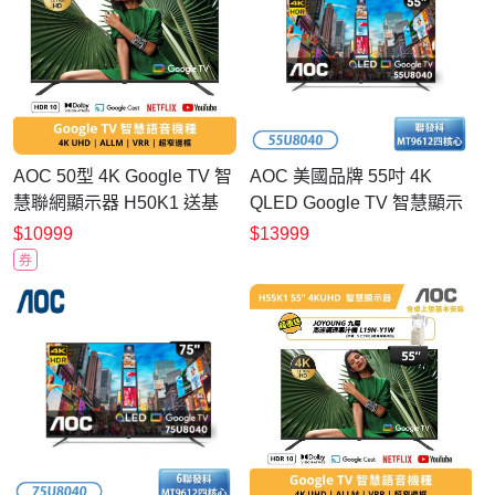
AOC 50型 4K Google TV 智
AOC 美國品牌 55吋 4K
慧聯網顯示器 H50K1 送基
QLED Google TV 智慧顯示
本安裝
器 55U8040【不含安裝】
$10999
$13999
券