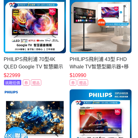
PHILIPS飛利浦 70型4K
PHILIPS飛利浦 43型 FHD
QLED Google TV 智慧顯示
Whale TV智慧型顯示器+移
器 70PQT8169
動式立架組合
$22999
$10990
43PFH6220+ITW-CT40B
挑戰低價
券
贈品
券
贈品