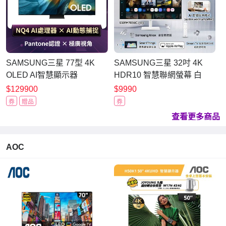
SAMSUNG三星 77型 4K
SAMSUNG三星 32吋 4K
OLED AI智慧顯示器
HDR10 智慧聯網螢幕 白
QA77S95FAXXZW 含壁掛
S32FM703UC
$129900
$9990
安裝
券
贈品
券
查看更多商品
AOC