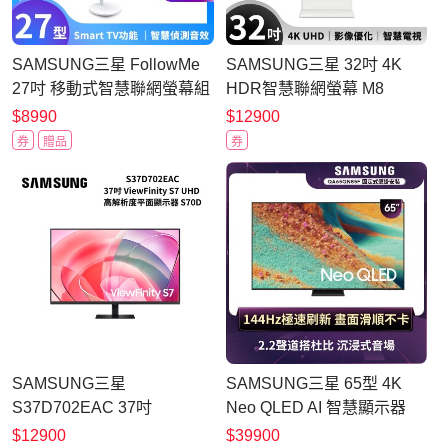
SAMSUNG三星 FollowMe
SAMSUNG三星 32吋 4K
27吋 移動式智慧聯網螢幕組
HDR智慧聯網螢幕 M8
S27FM501EC+立架
S32FM803UC
$8990
$12900
券
贈品
券
SAMSUNG三星
SAMSUNG三星 65型 4K
S37D702EAC 37吋
Neo QLED AI 智慧顯示器
ViewFinity S7 UHD 高解析
QA65QN85FAXXZW 含壁
$12900
$39900