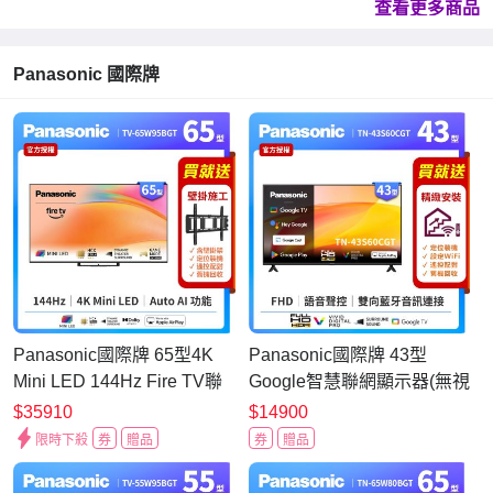
查看更多商品
Panasonic 國際牌
Panasonic國際牌 65型4K
Panasonic國際牌 43型
Mini LED 144Hz Fire TV聯
Google智慧聯網顯示器(無視
網顯示器 無視訊盒 TV-
訊盒)TN-43S60CGT
$35910
$14900
65W95BGT
限時下殺
券
贈品
券
贈品