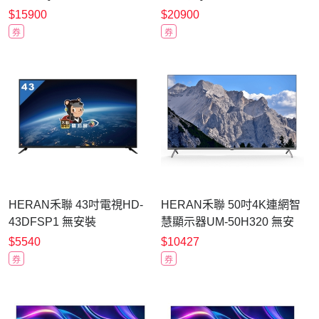
QM-50H330 送晶鑽浮雕餐
QM-65H330 送循環扇 YAF-
$15900
$20900
盤八件組
07SD310
券
券
HERAN禾聯 43吋電視HD-
HERAN禾聯 50吋4K連網智
43DFSP1 無安裝
慧顯示器UM-50H320 無安
裝
$5540
$10427
券
券