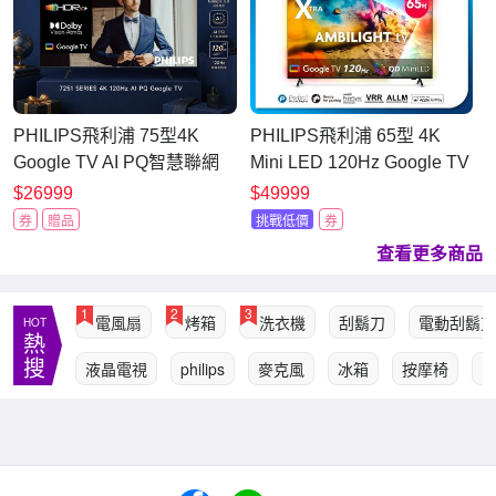
PHILIPS飛利浦 75型4K
PHILIPS飛利浦 65型 4K
Google TV AI PQ智慧聯網
Mini LED 120Hz Google TV
液晶顯示器 75PUH7251
智慧顯示器 65PML9109(含
$26999
$49999
基本安裝)
券
贈品
挑戰低價
券
查看更多商品
1
2
3
電風扇
烤箱
洗衣機
刮鬍刀
電動刮鬍刀
HOT
熱
搜
液晶電視
philips
麥克風
冰箱
按摩椅