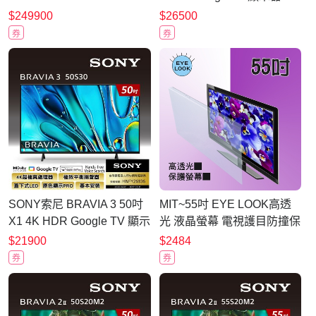
Google TV顯示器 Y-
65S20M2
$249900
$26500
98XR50 預購
券
券
SONY索尼 BRAVIA 3 50吋
MIT~55吋 EYE LOOK高透
X1 4K HDR Google TV 顯示
光 液晶螢幕 電視護目防撞保
器 Y-50S30
護鏡 SONY A款 新規格
$21900
$2484
券
券