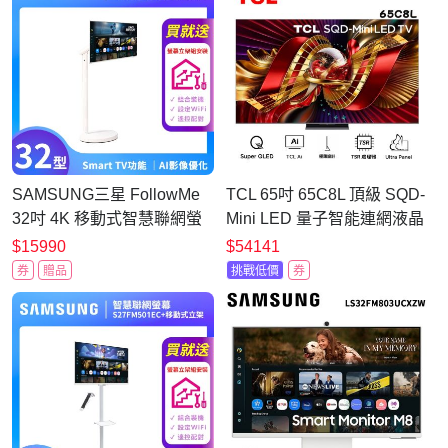
SAMSUNG三星 FollowMe
TCL 65吋 65C8L 頂級 SQD-
32吋 4K 移動式智慧聯網螢
Mini LED 量子智能連網液晶
幕組-S32FM703UC+立架
顯示器 C8L
$15990
$54141
PRO
券
贈品
挑戰低價
券