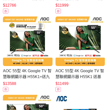
利浦3C線材禮包組
$12766
$11999
券
券
AOC 55型 4K Google TV 智
AOC 55型 4K Google TV 智
慧聯網顯示器 H55K1+送九
慧聯網顯示器 H55K1 送基
陽U型輕音快煮壺W17N-
本安裝
$13588
$11499
KE4G
券
券