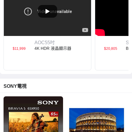
AOC55吋
S
4K HDR 液晶顯示器
BR
$11,999
$20,805
SONY電視