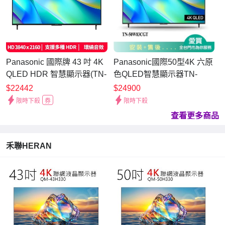
Panasonic 國際牌 43 吋 4K
Panasonic國際50型4K 六原
QLED HDR 智慧顯示器(TN-
色QLED智慧顯示器TN-
43W83CGT)
50W83CGT_含配送+安裝
$22442
$24900
【愛買】
限時下殺
券
限時下殺
查看更多商品
禾聯HERAN