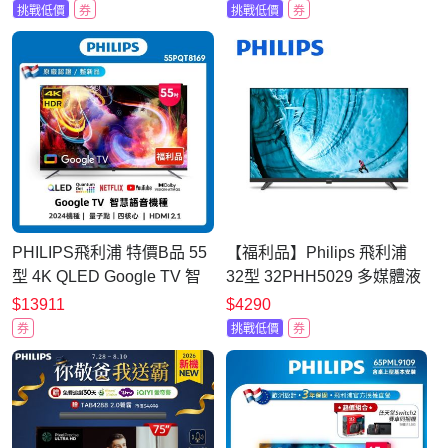
送基本安裝
送基本安裝
挑戰低價
券
挑戰低價
券
PHILIPS飛利浦 特價B品 55
【福利品】Philips 飛利浦
型 4K QLED Google TV 智
32型 32PHH5029 多媒體液
慧聯網顯示器 55PQT8169
晶顯示器-全新僅箱損
$13911
$4290
券
挑戰低價
券