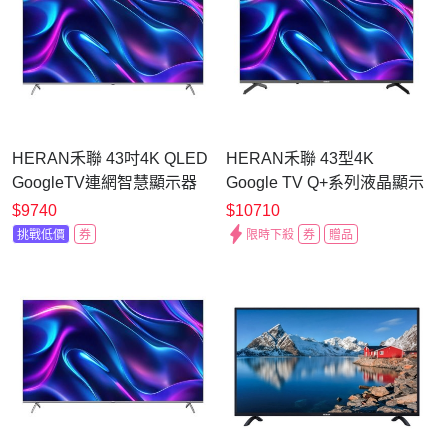
HERAN禾聯 43吋4K QLED
HERAN禾聯 43型4K
GoogleTV連網智慧顯示器
Google TV Q+系列液晶顯示
QM-43H330 無安裝
器 QM-43H330 含基本安裝
$9740
$10710
挑戰低價
券
限時下殺
券
贈品