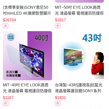
(含標準安裝)SONY索尼50
MIT~50吋 EYE LOOK高透
吋miniLED 4K連網智慧顯示
光 液晶螢幕 電視護目防撞保
器Y-50XR30M2
護鏡 SONY E款 新規格
$26704
$1817
券
券
MIT~40吋 EYE LOOK高透
台灣製~43吋[護視長]抗藍光
光 液晶螢幕 電視護目防撞保
液晶螢幕護目鏡SONY系列
護鏡 SONY (C款D1款)
二 新規格
$1167
$1931
券
券