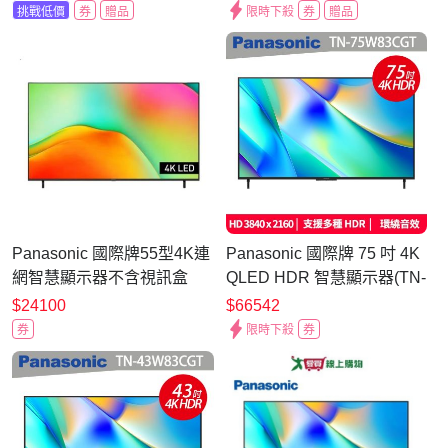
65W90BGT
挑戰低價
券
贈品
限時下殺
券
贈品
Panasonic 國際牌55型4K連
Panasonic 國際牌 75 吋 4K
網智慧顯示器不含視訊盒
QLED HDR 智慧顯示器(TN-
(TN-55W70CGT)
75W83CGT)
$24100
$66542
券
限時下殺
券