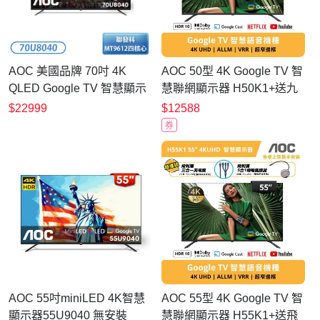
AOC 美國品牌 70吋 4K
AOC 50型 4K Google TV 智
QLED Google TV 智慧顯示
慧聯網顯示器 H50K1+送九
器 70U8040【不含安裝】
陽U型溫控輕音快煮壺
$22999
$12588
W17N-KE4G
券
AOC 55吋miniLED 4K智慧
AOC 55型 4K Google TV 智
顯示器55U9040 無安裝
慧聯網顯示器 H55K1+送飛