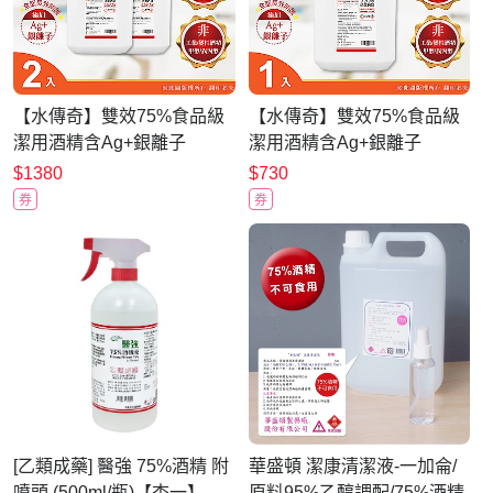
【水傳奇】雙效75%食品級
【水傳奇】雙效75%食品級
潔用酒精含Ag+銀離子
潔用酒精含Ag+銀離子
4000mlx2(4公升2入組)
4000mlx1(4公升1入)
$1380
$730
券
券
[乙類成藥] 醫強 75%酒精 附
華盛頓 潔康清潔液-一加侖/
噴頭 (500ml/瓶)【杏一】
原料95%乙醇調配/75%酒精