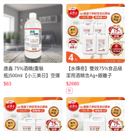
唐鑫 75%酒精(重裝
【水傳奇】雙效75%食品級
瓶)500ml【小三美日】空運
潔用酒精含Ag+銀離子
禁送 DS015336 清潔 消毒
4000mlx4(4公升4入組)
$63
$2680
抗菌 防疫
券