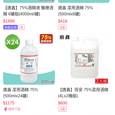
【唐鑫】75%酒精液 醫療酒
唐鑫 潔用酒精 75%
精 6罐組(4000ml/罐)
(500mlx6罐)
$1699
$418
挑戰低價
券
活動
唐鑫 潔用酒精 75%
【唐鑫】恆安 75%潔用酒精
(500mlx24罐)
(4Lx2桶組)
$1175
$600
限時下殺
活動