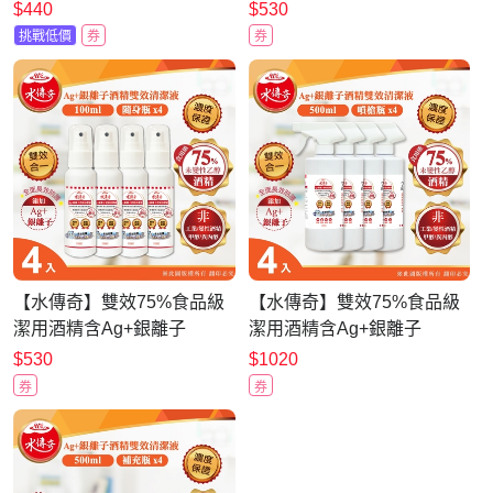
液補充瓶 500ml(2入組)
500ml(2入組)
$440
$530
挑戰低價
券
券
【水傳奇】雙效75%食品級
【水傳奇】雙效75%食品級
潔用酒精含Ag+銀離子
潔用酒精含Ag+銀離子
100ml(4入組)
500ml(4入組)
$530
$1020
券
券