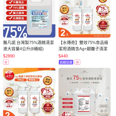
醫凡諾 台灣製75%酒精清潔
【水傳奇】雙效75%食品級
液大容量4公升(6桶組)
潔用酒精含Ag+銀離子清潔
液補充瓶 500ml(2入組)
$2890
$440
券
挑戰低價
券