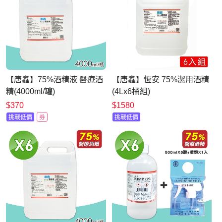
【唐鑫】75%酒精液 醫療酒
【唐鑫】恆安 75%潔用酒精
精(4000ml/罐)
(4Lx6桶組)
$370
$1580
挑戰低價
券
挑戰低價