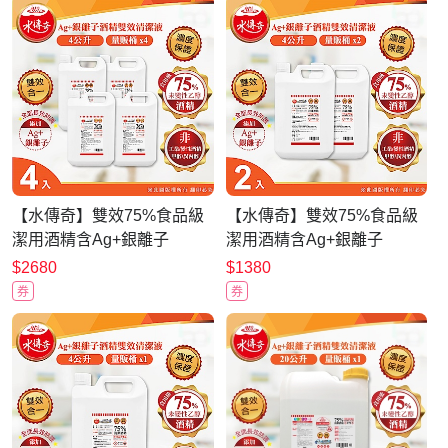
【水傳奇】雙效75%食品級
【水傳奇】雙效75%食品級
潔用酒精含Ag+銀離子
潔用酒精含Ag+銀離子
4000mlx4(4公升4入組)
4000mlx2(4公升2入組)
$2680
$1380
券
券