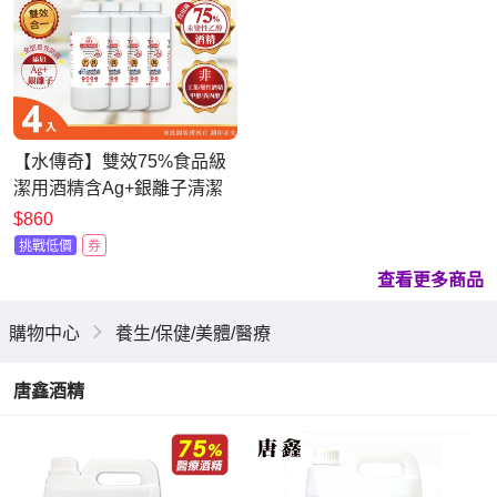
【水傳奇】雙效75%食品級
潔用酒精含Ag+銀離子清潔
液補充瓶 500ml(4入組)
$860
挑戰低價
券
查看更多商品
購物中心
養生/保健/美體/醫療
唐鑫酒精