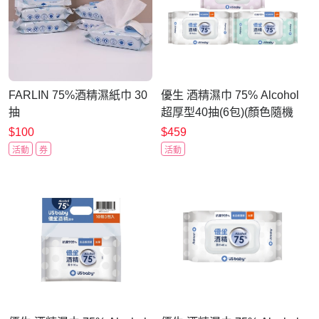
FARLIN 75%酒精濕紙巾 30
優生 酒精濕巾 75% Alcohol
抽
超厚型40抽(6包)(顏色隨機
出貨)
$100
$459
活動
券
活動