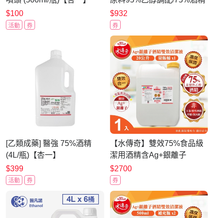
不可食用
$100
$932
活動
券
券
[乙類成藥] 醫強 75%酒精
【水傳奇】雙效75%食品級
(4L/瓶)【杏一】
潔用酒精含Ag+銀離子
20L(20公升大容量補充)
$399
$2700
活動
券
券