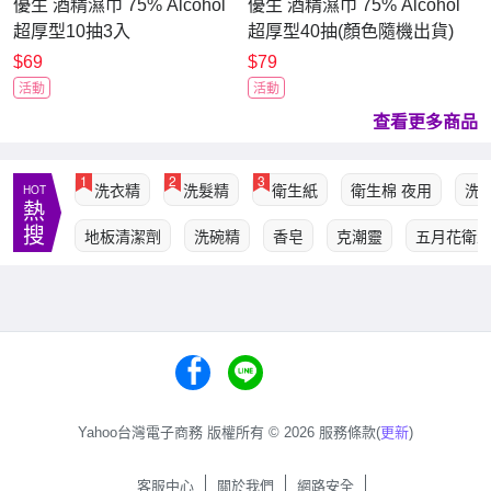
優生 酒精濕巾 75% Alcohol
優生 酒精濕巾 75% Alcohol
超厚型10抽3入
超厚型40抽(顏色隨機出貨)
$69
$79
活動
活動
查看更多商品
1
2
3
洗衣精
洗髮精
衛生紙
衛生棉 夜用
洗
HOT
熱
搜
地板清潔劑
洗碗精
香皂
克潮靈
五月花衛
Yahoo台灣電子商務 版權所有 © 2026 服務條款(
更新
)
客服中心
關於我們
網路安全