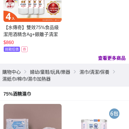
【水傳奇】雙效75%食品級
潔用酒精含Ag+銀離子清潔
液補充瓶 500ml(4入組)
$860
挑戰低價
券
查看更多商品
購物中心
婦幼/童鞋/玩具/樂器
濕巾/清潔/保養
濕紙巾/棉巾/濕巾加熱器
75%酒精濕巾