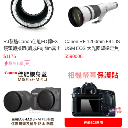
RJ製造Canon佳能FD轉FX
Canon RF 1200mm F8 L IS
鏡頭轉接環(轉成Fujifilm富士
USM EOS 大光圈望遠定焦
X卡口)FD-FX FD轉XF FD-
鏡 台灣佳能公司貨 望遠 天
$1176
$590000
XF FD轉X FD-X
文 飛羽 追星 棒球 必備
限時下殺
券