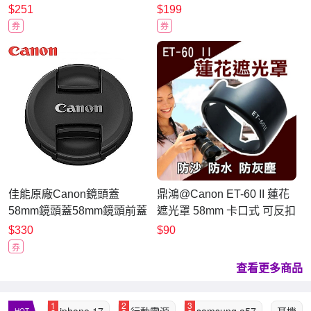
ER-SC2熱靴蓋)適EOS
護貼/ 相機保護貼 / 贈送高清
$251
$199
R3,R5 C,R6 Mark
保護貼
券
券
II,R7,R8,R10,R50,R100
佳能原廠Canon鏡頭蓋
鼎鴻@Canon ET-60 II 蓮花
58mm鏡頭蓋58mm鏡頭前蓋
遮光罩 58mm 卡口式 可反扣
鏡頭保護蓋E-58II鏡頭蓋(正
EF 75-300mm 90-300mm
$330
$90
品,日本平輸)
券
查看更多商品
1
2
3