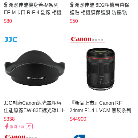
鼎鴻@佳能機身蓋-M系列
鼎鴻@佳能 6D2相機螢幕保
EF-M卡口 R-F-4 副廠 相機
護貼 相機膜保護膜 防撞/防
機身蓋 canon 鏡頭後蓋
刮/防汙 附清潔布 Canon 螢
$80
$50
EOS-M EF-M保護蓋
幕貼 低反射 高透光
JJC副廠Canon遮光罩相容
『新品上市』Canon RF
佳能原廠EW-83E遮光罩LH-
24mm F1.4 L VCM 無反系列
83E(適EF 16-35mm F2.8L
專用 台灣佳能公司貨
$338
$44900
17-40m F4L EF-S 10-22mm
限時下殺
券
F3.5-4.5 USM)Lens Hood