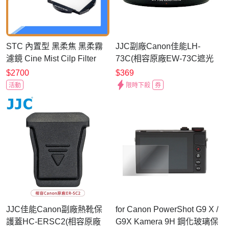
STC 內置型 黑柔焦 黑柔霧
JJC副廠Canon佳能LH-
濾鏡 Cine Mist Cilp Filter
73C(相容原廠EW-73C遮光
1/8 1/4 1/2(公司貨)For
罩)適EF-S 10-18mm f/4.5-
$2700
$369
Canon R
5.6 IS STM
活動
限時下殺
券
JJC佳能Canon副廠熱靴保
for Canon PowerShot G9 X /
護蓋HC-ERSC2(相容原廠
G9X Kamera 9H 鋼化玻璃保