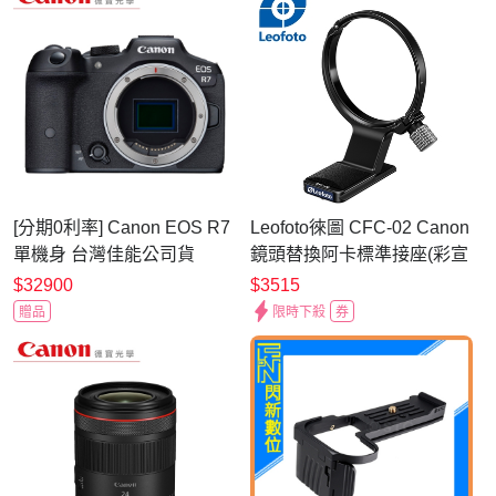
[分期0利率] Canon EOS R7
Leofoto徠圖 CFC-02 Canon
單機身 台灣佳能公司貨
鏡頭替換阿卡標準接座(彩宣
總代理)
$32900
$3515
贈品
限時下殺
券