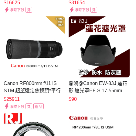
貨
貨)
$16625
$31654
限時下殺
券
限時下殺
券
Canon RF800mm f/11 IS
鼎鴻@Canon EW-83J 蓮花
STM 超望遠定焦鏡頭*平行
形 遮光罩EF-S 17-55mm
輸入
F2.8 IS USM EW83J
$25911
$90
限時下殺
券
贈品