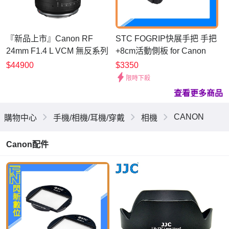
『新品上市』Canon RF
STC FOGRIP快展手把 手把
24mm F1.4 L VCM 無反系列
+8cm活動側板 for Canon
專用 台灣佳能公司貨
R7 (公司貨)
$44900
$3350
限時下殺
查看更多商品
CANON
購物中心
手機/相機/耳機/穿戴
相機
Canon配件