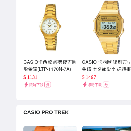
CASIO卡西歐 經典復古圓
CASIO 卡西歐 復刻方
形金錶(LTP-1170N-7A)
金錶 七夕寵愛季 送禮
A168WG-9WDF / 考試
$
1131
$
1497
限時下殺
券
限時下殺
券
CASIO PRO TREK