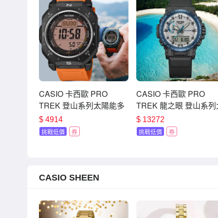
CASIO 卡西歐 PRO
CASIO 卡西歐 PRO
TREK 登山系列太陽能多
TREK 龍之眼 登山系列
功能戶外電子錶 手錶 七夕
陽能戶外多功能手錶 七
$
4914
$
13272
寵愛季 送禮推薦 PRG-69-
寵愛季 送禮推薦 PRW-
挑戰低價
券
挑戰低價
券
4
61D-2
CASIO SHEEN