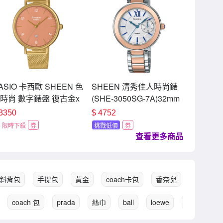
ASIO 卡西歐 SHEEN 色
SHEEN 清秀佳人時尚錶
時尚 數字錶盤 復古金x
(SHE-3050SG-7A)32mm
眼橘 藍寶石水晶玻璃 日
3350
$
4752
顯示窗 米蘭錶帶 SHE-
限時下殺
券
挑戰低價
券
562GM-4A_34mm
查看更多商品
ch斜背包
手提包
黃金
coach卡包
香奈兒
burberry
coach 包
prada
絲巾
ball
loewe
三宅一生