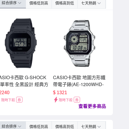
綜合排序
價格低到高
價格高到低
七天熱銷
ASIO卡西歐 G-SHOCK
CASIO卡西歐 地圖方形鐵
單率性 全黑設計 經典方
帶電子錶(AE-1200WHD-
系列_DW-5600UBB-
1A) / 考試錶
2240
$
1321
_42.8mm
限時下殺
券
限時下殺
券
查看更多商品
綜合排序
價格低到高
價格高到低
七天熱銷