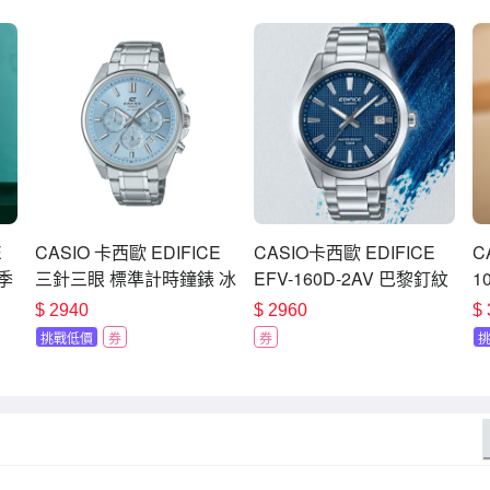
E
CASIO 卡西歐 EDIFICE
CASIO卡西歐 EDIFICE
C
季
三針三眼 標準計時鐘錶 冰
EFV-160D-2AV 巴黎釘紋
1
A
河水藍 日期顯示窗 EFV-
運動風格賽車腕錶 藍
夕
$
2940
$
2960
$
650D-2B_43.5mm
40mm
C
挑戰低價
券
券