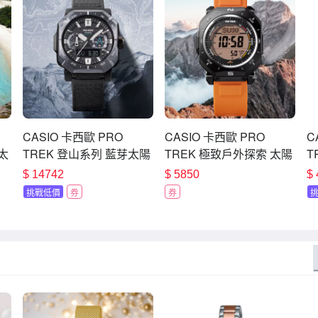
CASIO 卡西歐 PRO
CASIO 卡西歐 PRO
C
太
TREK 登山系列 藍芽太陽
TREK 極致戶外探索 太陽
T
夕
能多功能戶外手錶 七夕寵
能 多功能登山錶 送禮 禮
轉
$
14742
$
5850
$
愛季 送禮推薦 PRW-
物 推薦(PRG-69-4)
太
挑戰低價
券
券
B1000B-2
1