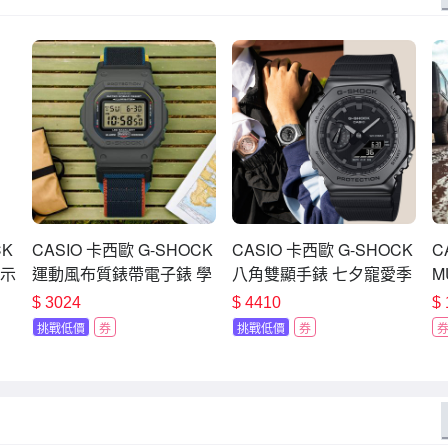
CK
CASIO 卡西歐 G-SHOCK
CASIO 卡西歐 G-SHOCK
C
顯示
運動風布質錶帶電子錶 學
八角雙顯手錶 七夕寵愛季
M
生錶 手錶 七夕寵愛季 送
送禮推薦 GM-2100BB-1A
耐
$
3024
$
4410
$
禮推薦 DW-5600MNC-
禮
挑戰低價
券
挑戰低價
券
8A2
1