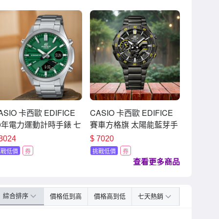
ASIO 卡西歐 EDIFICE
CASIO 卡西歐 EDIFICE
0年電力運動計時手錶 七
賽車方格旗 太陽能藍芽手
寵愛季 送禮推薦 EFV-
錶 七夕寵愛季 送禮推薦-
3024
$
7020
120D-3A
黑x黃色 ECB-2200RC-
挑戰低價
券
挑戰低價
券
1A9
查看更多商品
綜合排序
價格低到高
價格高到低
七天熱銷