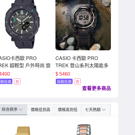
ASIO卡西歐 PRO
CASIO 卡西歐 PRO
REK 超輕型 戶外時尚 旋
TREK 登山系列太陽能多
防護錶圈 炭岩灰 藍牙
功能戶外電子錶 手錶 七夕
4400
$
5460
陽能電力 PRJ-B001-
寵愛季 送禮推薦 PRG-
挑戰低價
券
挑戰低價
券
_46mm
69B-1
查看更多商品
綜合排序
價格低到高
價格高到低
七天熱銷