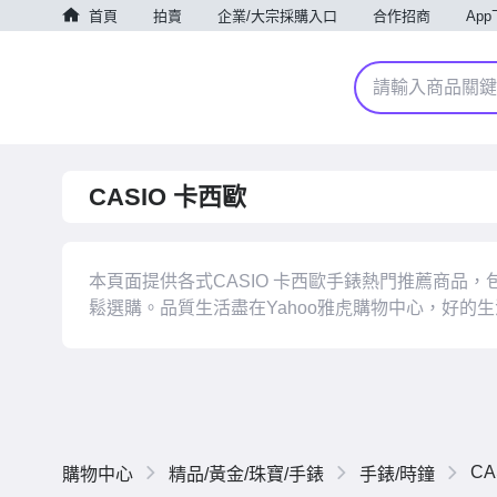
首頁
拍賣
企業/大宗採購入口
合作招商
Ap
CASIO 卡西歐
本頁面提供各式CASIO 卡西歐手錶熱門推薦商品，包括CA
鬆選購。品質生活盡在Yahoo雅虎購物中心，好的
CA
購物中心
精品/黃金/珠寶/手錶
手錶/時鐘