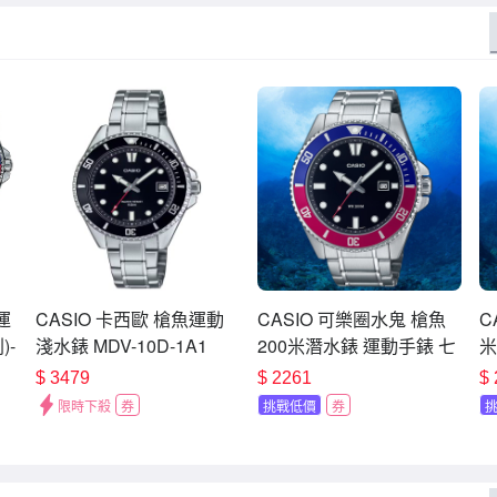
運
CASIO 卡西歐 槍魚運動
CASIO 可樂圈水鬼 槍魚
C
)-
淺水錶 MDV-10D-1A1
200米潛水錶 運動手錶 七
米
夕浪漫購 送禮首選 MDV-
愛
$
3479
$
2261
$
107D-1A3
1
限時下殺
券
挑戰低價
券