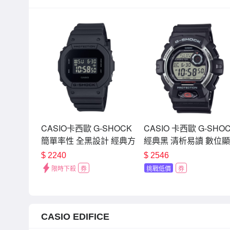
CASIO卡西歐 G-SHOCK
CASIO 卡西歐 G-SHO
簡單率性 全黑設計 經典方
經典黑 清析易讀 數位
形系列_DW-5600UBB-
G-8900S-1_52.5mm
$
2240
$
2546
1_42.8mm
限時下殺
券
挑戰低價
券
CASIO EDIFICE