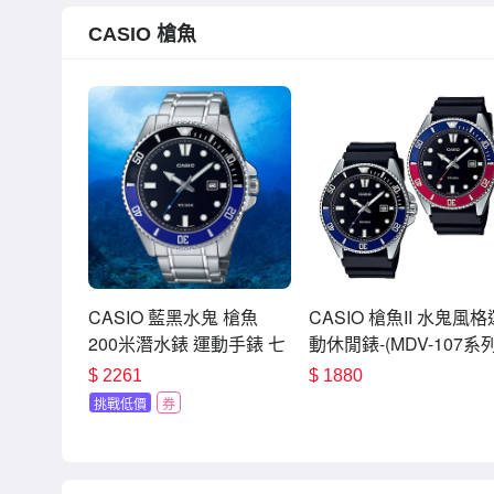
CASIO 槍魚
CASIO 藍黑水鬼 槍魚
CASIO 槍魚II 水鬼風格
200米潛水錶 運動手錶 七
動休閒錶-(MDV-107系列
夕寵愛季 送禮推薦 MDV-
水鬼進階版 / 考試錶
$
2261
$
1880
107D-1A2
挑戰低價
券