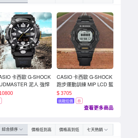
ASIO 卡西歐 G-SHOCK
CASIO 卡西歐 G-SHOCK
UDMASTER 泥人 強悍
跑步運動訓練 MIP LCD 藍
用 藍芽多功能錶 送禮
芽電子錶 手錶 七夕寵愛季
10800
$
3705
物 推薦(GG-B100XMB-
送禮推薦 GBD-200-1A1
券
挑戰低價
券
A)
查看更多商品
綜合排序
價格低到高
價格高到低
七天熱銷