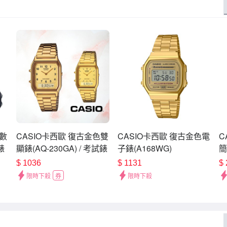
子數
CASIO卡西歐 復古金色雙
CASIO卡西歐 復古金色電
C
錶
顯錶(AQ-230GA) / 考試錶
子錶(A168WG)
簡
形
$
1036
$
1131
$
1
限時下殺
券
限時下殺