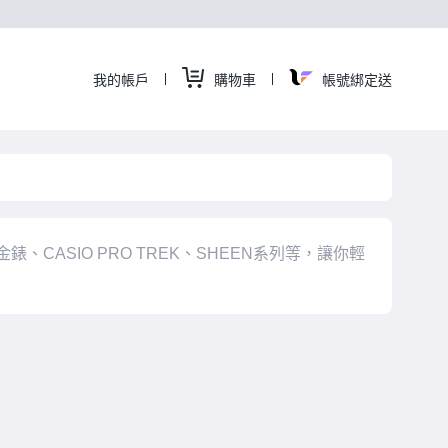
我的帳戶
購物車
帳號綁定送
CAS
卡
金錶、CASIO PRO TREK、SHEEN系列等，讓你輕
西
歐
手
錶
|