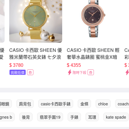
 優
CASIO 卡西歐 SHEEN 優
CASIO 卡西歐 SHEEN 輕
C
愛
雅米蘭帶石英女錶 七夕浪
奢華水晶錶圈 蜜桃金X暗
彩
G-
漫購 送禮首選 SHE-
紅 SHE-4556SPG-
耀
$
3780
$
4355
$
4539GM-3A
5A_32mm
期
挑戰低價
券
限時下殺
券
4
陽眼鏡
肩背包
casio卡西歐手錶
金條
chloe
coa
gnes b
後背
翡翠手圍19
手錶
耳環
kate spade