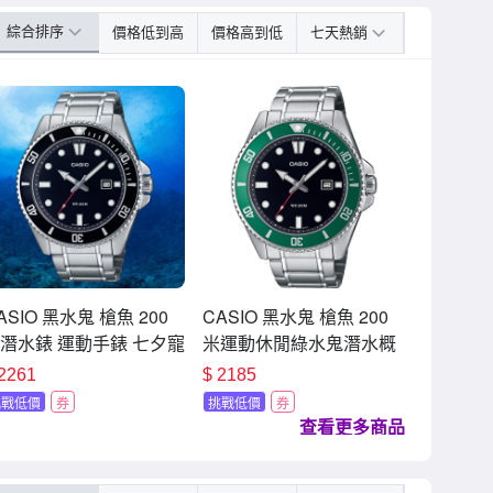
Yaho
綜合排序
價格低到高
價格高到低
七天熱銷
購
物
中
心
ASIO 黑水鬼 槍魚 200
CASIO 黑水鬼 槍魚 200
潛水錶 運動手錶 七夕寵
米運動休閒綠水鬼潛水概
季 送禮推薦 MDV-
念錶(不鏽鋼X綠圈) MDV-
2261
$
2185
07D-1A1
107D-3A
挑戰低價
券
挑戰低價
券
查看更多商品