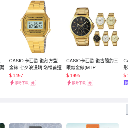
型
CASIO 卡西歐 復刻方型
CASIO卡西歐 復古簡約三
C
推薦
金錶 七夕浪漫購 送禮首選
眼鍍金錶(MTP-
形
錶
A168WG-9WDF
V300G/LTP-V300G) / 考試
$
1497
$
1995
$
錶
限時下殺
券
限時下殺
券