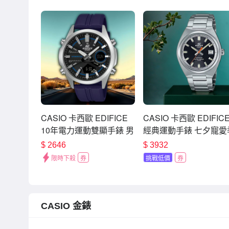
CASIO 卡西歐 EDIFICE
CASIO 卡西歐 EDIFIC
10年電力運動雙顯手錶 男
經典運動手錶 七夕寵愛
錶 禮物 七夕寵愛季 送禮
送禮推薦 EFB-109D-1
$
2646
$
3932
推薦-海軍藍 EFV-C120P-
限時下殺
券
挑戰低價
券
1A2
CASIO 金錶