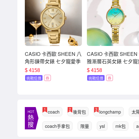
CASIO 卡西歐 SHEEN 八
CASIO 卡西歐 SHEEN
角形鍊帶女錶 七夕寵愛季
雅漸層石英女錶 七夕寵
送禮推薦 SHE-4554G-9A
季 送禮推薦 SHE-4548
$
4158
$
4158
2A
挑戰低價
券
挑戰低價
券
1
2
3
coach
後背包
longchamp
太
HOT
熱
搜
coach手拿包
限量
ysl
mk包
a