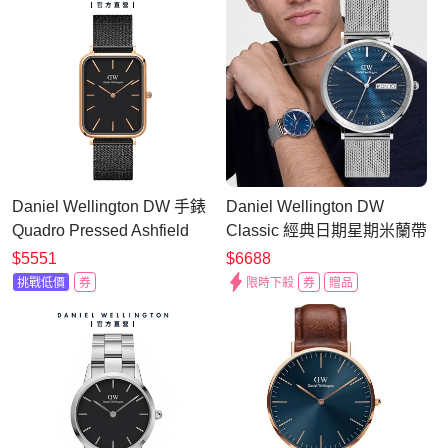
Daniel Wellington DW 手錶
Daniel Wellington DW
Quadro Pressed Ashfield
Classic 經典日期星期米蘭帶
29X36.5 經典黑麥穗式金屬
手錶 七夕浪漫購 送禮首
$5551
$6688
編織大方錶 DW00100467
選-40mm/銀框
挑戰低價
券
限時下殺
券
贈品
DW00100833