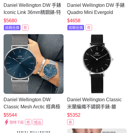
Daniel Wellington DW 手錶
Daniel Wellington DW 手錶
Iconic Link 36mm精鋼錶-特
Quadro Mini Evergold
調玫瑰金 DW00100209
15x18mm 方糖系列金屬小
$5680
$4658
方錶(三色任選)
挑戰低價
券
挑戰低價
券
Daniel Wellington DW
Daniel Wellington Classic
Classic Mesh Arctic 經典極
米蘭編織不鏽鋼手錶-鍍
簡美學米蘭帶手錶 七夕浪漫
黑/32mm
$5544
$5352
購 送禮首選-40mm/銀框
限時下殺
券
贈品
券
DW00100628