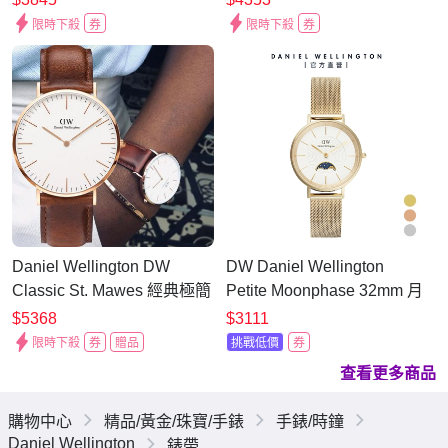
DW00100542
DW00100218
限時下殺
券
限時下殺
券
Daniel Wellington DW
DW Daniel Wellington
Classic St. Mawes 經典極簡
Petite Moonphase 32mm 月
美學手錶 七夕浪漫購 送禮首
相錶系列
$5368
$3111
選-40mm/玫瑰金框
限時下殺
券
贈品
挑戰低價
券
DW00100006
查看更多商品
購物中心
精品/黃金/珠寶/手錶
手錶/時鐘
Daniel Wellington
錶帶