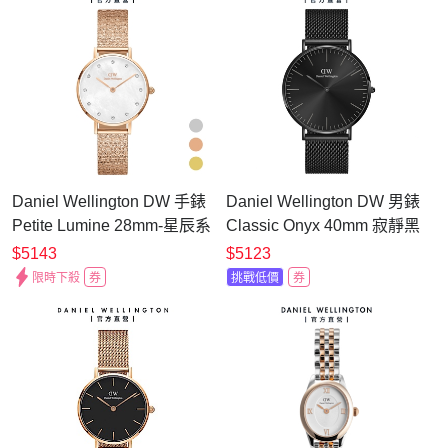
Daniel Wellington DW 手錶
Daniel Wellington DW 男錶
Petite Lumine 28mm-星辰系
Classic Onyx 40mm 寂靜黑
列貝母盤麥穗鋼琴錶-冰川
米蘭金屬錶-黑錶盤
$5143
$5123
白-三色任選 DW00100590
DW00100632
限時下殺
券
挑戰低價
券