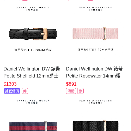
Daniel Wellington DW 錶帶
Daniel Wellington DW 錶帶
Petite Sheffield 12mm爵士
Petite Rosewater 14mm櫻
黑真皮錶帶-玫瑰金
花粉織紋錶帶-香檳金
$1303
$891
DW00200183
DW00200242
挑戰低價
券
活動
券