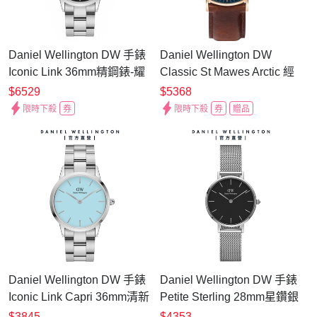
Daniel Wellington DW 手錶
Daniel Wellington DW
Iconic Link 36mm精鋼錶-耀
Classic St Mawes Arctic 經
目亮銀 DW00100204
典極簡美學手錶 七夕浪漫購
$6529
$5368
送禮首選-40mm/玫瑰金框
限時下殺
券
限時下殺
券
贈品
DW00100626
Daniel Wellington DW 手錶
Daniel Wellington DW 手錶
Iconic Link Capri 36mm清新
Petite Sterling 28mm星鑽銀
藍精鋼錶-粉藍錶盤
米蘭金屬錶-黑錶盤-銀框
$3845
$4353