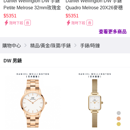
Daniel Wellington DW 手錶
Daniel Wellington DW 手錶
Petite Melrose 32mm玫瑰金
Quadro Melrose 20X26麥穗
米蘭金屬錶 DW00100161
式金屬編織小方錶 伯朗大道
$5351
$5351
綠 DW00100437
限時下殺
券
限時下殺
券
查看更多商品
購物中心
精品/黃金/珠寶/手錶
手錶/時鐘
DW 男錶