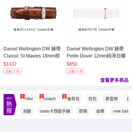
Daniel Wellington DW 錶帶
Daniel Wellington DW 錶帶
Classic St Mawes 18mm棕
Petite Dover 12mm純淨白織
色真皮錶帶-銀
紋錶帶-玫瑰金
$1437
$850
DW00200052
DW00200168
活動
券
活動
券
查看更多商品
1
2
3
nike
coach
後背包
包包
麥當勞
星
HOT
熱
搜
泡麵
casio卡西歐手錶
即期
金條
new bala