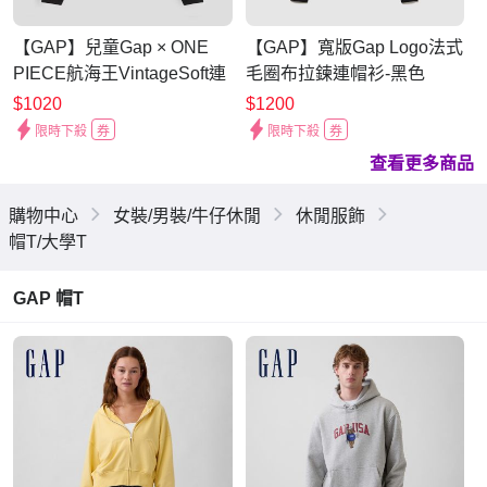
【GAP】兒童Gap × ONE
【GAP】寬版Gap Logo法式
PIECE航海王VintageSoft連
毛圈布拉鍊連帽衫-黑色
帽外套-經典黑(1179964)
(887993)
$1020
$1200
限時下殺
券
限時下殺
券
查看更多商品
購物中心
女裝/男裝/牛仔休閒
休閒服飾
帽T/大學T
GAP 帽T