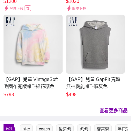
$1200
$1020
限時下殺
券
限時下殺
【GAP】兒童 VintageSoft
【GAP】兒童 GapFit 寬鬆
毛圈布寬版帽T-棉花糖色
無袖機能帽T-麻灰色
(898774)
(884158)
$798
$498
查看更多商品
nike
coach
後背包
包包
麥當勞
星巴克
HOT