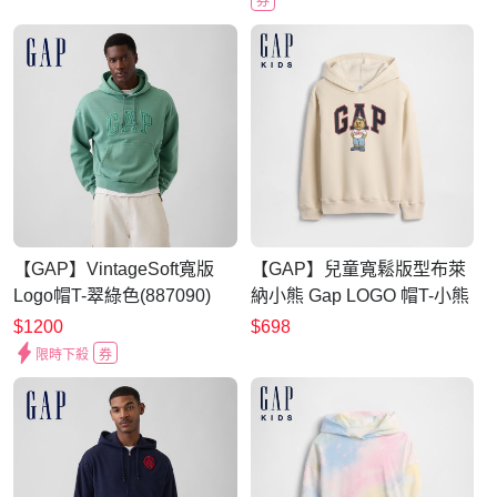
券
【GAP】VintageSoft寬版
【GAP】兒童寬鬆版型布萊
Logo帽T-翠綠色(887090)
納小熊 Gap LOGO 帽T-小熊
印花(899651)
$1200
$698
限時下殺
券