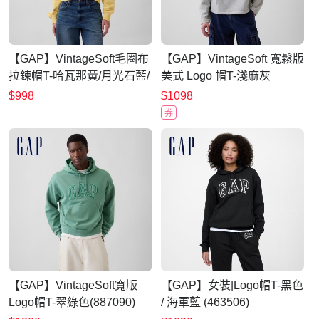
【GAP】VintageSoft毛圈布
【GAP】VintageSoft 寬鬆版
拉鍊帽T-哈瓦那黃/月光石藍/
美式 Logo 帽T-淺麻灰
螢光粉紅/櫻草粉(887723)
(899461)
$998
$1098
券
【GAP】VintageSoft寬版
【GAP】女裝|Logo帽T-黑色
Logo帽T-翠綠色(887090)
/ 海軍藍 (463506)