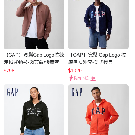
【GAP】寬鬆Gap Logo拉鍊
【GAP】寬鬆 Gap Logo 拉
連帽運動衫-肉荳蔻/淺麻灰
鍊連帽外套-美式經典
(887221)
(896404)
$798
$1020
限時下殺
券