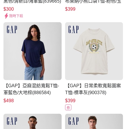
黑色/清新白/海軍藍(839665)
布萊納小熊口袋T恤-粉色/玉
米黃/制服深藍/亮白/黑色
$300
$399
(895169)
限時下殺
【GAP】亞麻混紡寬鬆T恤-
【GAP】日常柔軟寬鬆圖案
軍藍色/大地棕(886584)
T恤-標準灰(900378)
$498
$399
券