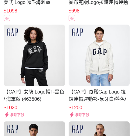
美式 Logo 帽T-海灘藍
圈布寬版Logo拉鍊連帽運動
(899461)
衫-淺麻灰(870892)
$1098
$698
券
券
【GAP】女裝|Logo帽T-黑色
【GAP】寬鬆Gap Logo 拉
/ 海軍藍 (463506)
鍊連帽運動衫-象牙白/藍色/
綠色/冰山綠/紅土色(674144)
$1020
$1200
限時下殺
限時下殺