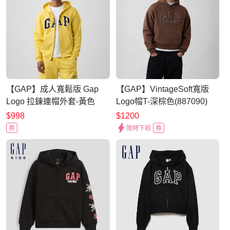
【GAP】成人寬鬆版 Gap
【GAP】VintageSoft寬版
Logo 拉鍊連帽外套-黃色
Logo帽T-深棕色(887090)
(674144)
$998
$1200
券
限時下殺
券