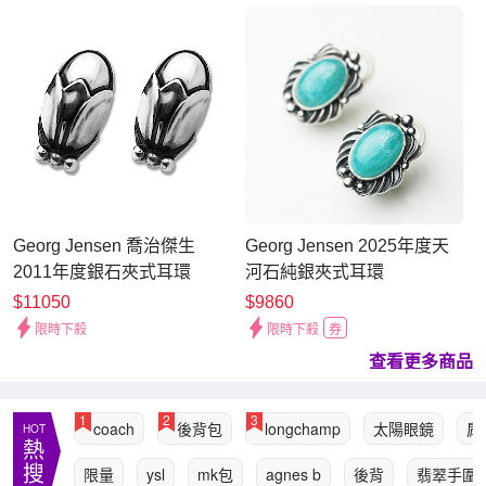
Georg Jensen 喬治傑生
Georg Jensen 2025年度天
2011年度銀石夾式耳環
河石純銀夾式耳環
$11050
$9860
限時下殺
限時下殺
券
查看更多商品
1
2
3
coach
後背包
longchamp
太陽眼鏡
肩
HOT
熱
搜
限量
ysl
mk包
agnes b
後背
翡翠手圍1