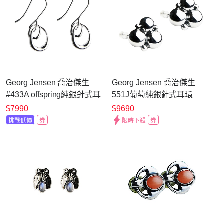
Georg Jensen 喬治傑生
Georg Jensen 喬治傑生
#433A offspring純銀針式耳
551J葡萄純銀針式耳環
環
$7990
$9690
挑戰低價
券
限時下殺
券