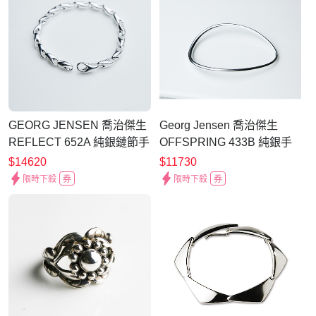
GEORG JENSEN 喬治傑生
Georg Jensen 喬治傑生
REFLECT 652A 純銀鏈節手
OFFSPRING 433B 純銀手
鍊
鐲
$14620
$11730
限時下殺
券
限時下殺
券