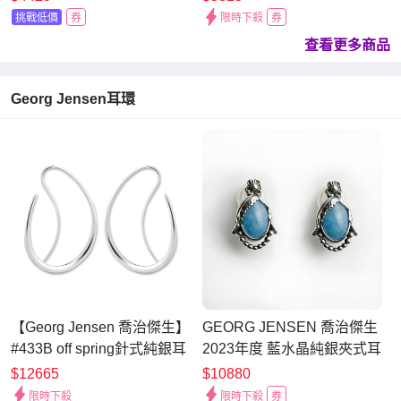
挑戰低價
券
限時下殺
券
查看更多商品
Georg Jensen耳環
【Georg Jensen 喬治傑生】
GEORG JENSEN 喬治傑生
#433B off spring針式純銀耳
2023年度 藍水晶純銀夾式耳
環
環
$12665
$10880
限時下殺
限時下殺
券