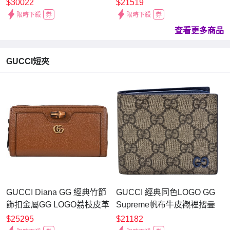
皮革飾邊對開長夾(顏色任
$30022
$21519
選)
限時下殺
券
限時下殺
券
查看更多商品
GUCCI短夾
GUCCI Diana GG 經典竹節
GUCCI 經典同色LOGO GG
飾扣金屬GG LOGO荔枝皮革
Supreme帆布牛皮襯裡摺疊
ㄇ字拉鍊零錢包(咖)
零錢袋短夾(烏木色/藍色)
$25295
$21182