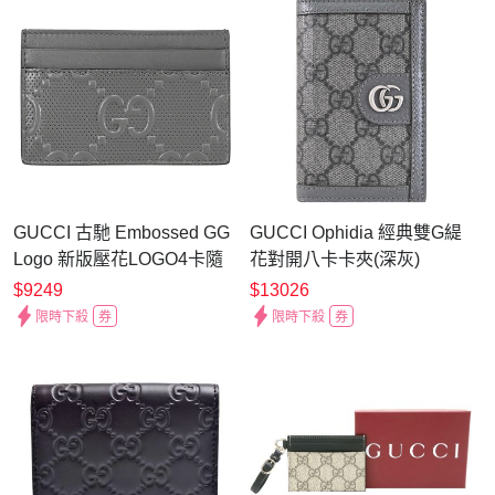
GUCCI 古馳 Embossed GG
GUCCI Ophidia 經典雙G緹
Logo 新版壓花LOGO4卡隨
花對開八卡卡夾(深灰)
身卡夾(灰)
$9249
$13026
限時下殺
券
限時下殺
券