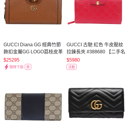
GUCCI Diana GG 經典竹節
GUCCI 古馳 紅色 牛皮壓紋
飾扣金屬GG LOGO荔枝皮革
拉鍊長夾 #388680 【二手名
ㄇ字拉鍊零錢包(咖)
牌BRAND OFF】
$25295
$5980
限時下殺
券
活動