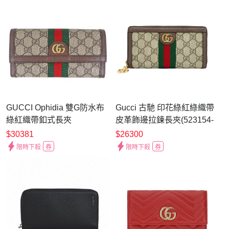
GUCCI Ophidia 雙G防水布
Gucci 古馳 印花綠紅綠織帶
綠紅織帶釦式長夾
皮革飾邊拉鍊長夾(523154-
棕)
$30381
$26300
限時下殺
券
限時下殺
券