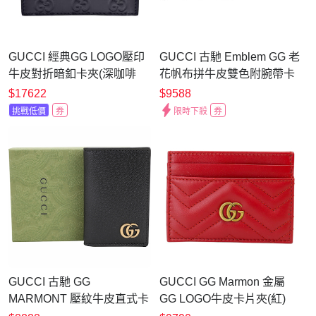
GUCCI 經典GG LOGO壓印
GUCCI 古馳 Emblem GG 老
牛皮對折暗釦卡夾(深咖啡
花帆布拼牛皮雙色附腕帶卡
色)
片夾(黑色)
$17622
$9588
挑戰低價
券
限時下殺
券
GUCCI 古馳 GG
GUCCI GG Marmon 金屬
MARMONT 壓紋牛皮直式卡
GG LOGO牛皮卡片夾(紅)
片夾(黑色)