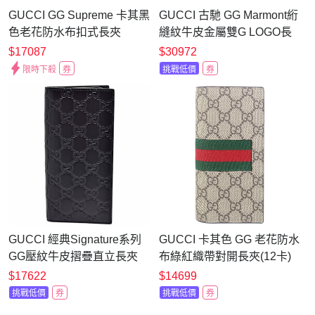
GUCCI GG Supreme 卡其黑
GUCCI 古馳 GG Marmont絎
色老花防水布扣式長夾
縫紋牛皮金屬雙G LOGO長
夾(黑)
$17087
$30972
限時下殺
券
挑戰低價
券
GUCCI 經典Signature系列
GUCCI 卡其色 GG 老花防水
GG壓紋牛皮摺疊直立長夾
布綠紅織帶對開長夾(12卡)
(深咖啡色)
$17622
$14699
挑戰低價
券
挑戰低價
券