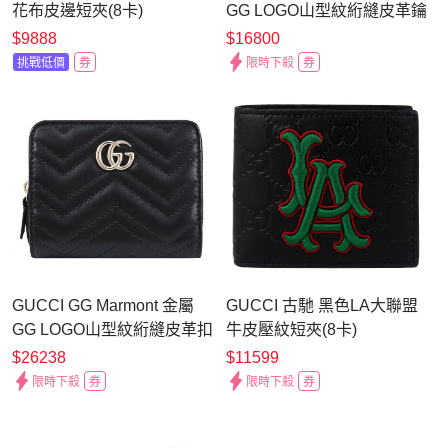
花布皮邊短夾(8卡)
GG LOGO山型紋絎縫皮革鑰
匙拉鍊零錢包(黑)
$9888
$16800
挑戰低價
券
限時下殺
券
GUCCI GG Marmont 金屬
GUCCI 古馳 黑色LA大聯盟
GG LOGO山型紋絎縫皮革扣
牛皮壓紋短夾(8卡)
式零錢短夾(黑)
$26238
$11599
限時下殺
券
限時下殺
券