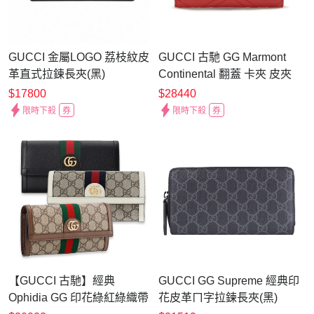
GUCCI 金屬LOGO 荔枝紋皮
GUCCI 古馳 GG Marmont
革直式拉鍊長夾(黑)
Continental 翻蓋 卡夾 皮夾
長夾 紅色 443436
$17800
$28440
限時下殺
券
限時下殺
券
【GUCCI 古馳】經典
GUCCI GG Supreme 經典印
Ophidia GG 印花綠紅綠織帶
花皮革ㄇ字拉鍊長夾(黑)