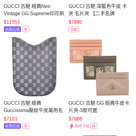
GUCCI 古馳 經典Neo
GUCCI 古馳 深藍色牛皮 卡
Vintage GG Supreme印花帆
夾 名片夾 【二手名牌
布牛皮飾邊萬用卡片夾(棕
BRAND OFF】
$11553
$7880
色)
挑戰低價
券
活動
GUCCI 古馳 經典
GUCCI 古馳 GG 經典牛皮卡
Guccissima壓紋牛皮萬用名
片夾-3款可選
片/卡夾(銀色)
$7103
$7888
挑戰低價
券
限時下殺
券