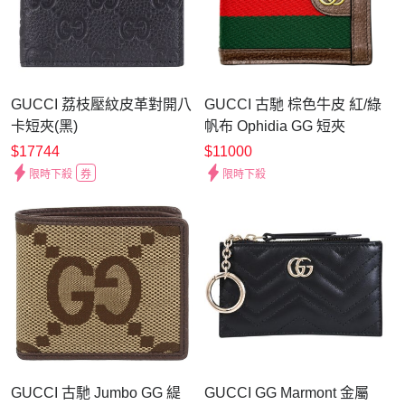
GUCCI 荔枝壓紋皮革對開八
GUCCI 古馳 棕色牛皮 紅/綠
卡短夾(黑)
帆布 Ophidia GG 短夾
722941 【二手名牌BRAND
$17744
$11000
OFF】
限時下殺
券
限時下殺
GUCCI 古馳 Jumbo GG 緹
GUCCI GG Marmont 金屬