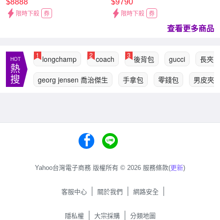
$8888
$9790
限時下殺
券
限時下殺
券
查看更多商品
1
2
3
longchamp
coach
後背包
gucci
長夾
HOT
熱
搜
georg jensen 喬治傑生
手拿包
零錢包
男皮夾
Yahoo台灣電子商務 版權所有 © 2026 服務條款(
更新
)
客服中心
關於我們
網路安全
隱私權
大宗採購
分類地圖