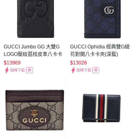
GUCCI Jumbo GG 大雙G
GUCCI Ophidia 經典雙G緹
LOGO壓紋荔枝皮革八卡卡
花對開八卡卡夾(深藍)
夾(黑)
$13969
$13026
限時下殺
券
限時下殺
券