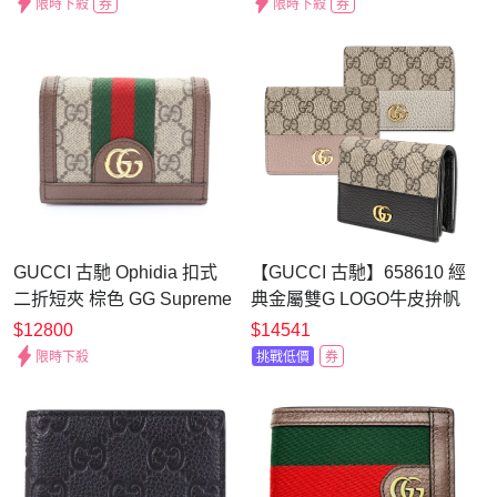
限時下殺
券
限時下殺
券
GUCCI 古馳 Ophidia 扣式
【GUCCI 古馳】658610 經
二折短夾 棕色 GG Supreme
典金屬雙G LOGO牛皮拚帆
帆布 523155 【二手名牌
布暗釦萬用信用卡夾/短夾(顏
$12800
$14541
BRAND OFF】
色任選)
限時下殺
挑戰低價
券