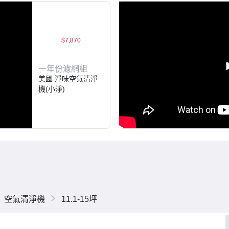
$7,870
一年份濾網組
美國 淨味空氣清淨
機(小淨)
空氣清淨機
11.1-15坪