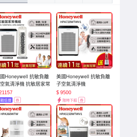
國Honeywell 抗敏負離
美國Honeywell 抗敏負離
空氣清淨機 抗敏居家常
子空氣清淨機
組 HPA720WTWV1 +
HPA720WTWV1 適用8-
21157
$
9500
淨清淨機 HPA030WTW
16坪 小敏 送Oster果汁機
挑戰低價
券
限時下殺
券