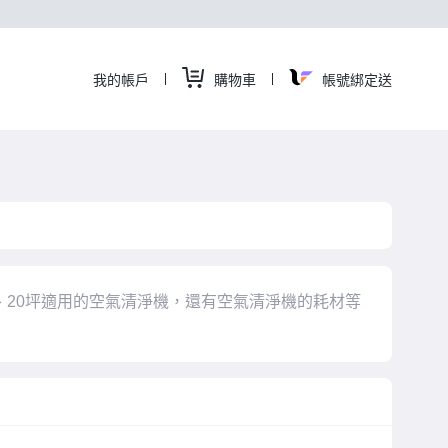
我的帳戶
購物車
帳號綁定送
Hone
空
淨機、20坪適用的空氣清淨機，還有空氣清淨機的耗材等
氣
清
淨