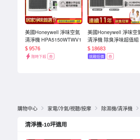
美國Honeywell 淨味空氣
美國Honeywell 淨味空
清淨機 HPA5150WTWV1
清淨機 除臭淨味超值組
一年份濾網組 適用5-10坪
HPA5150WTWV1 +
$
9576
$
18683
小淨
HPA5350WTWV1
限時下殺
券
挑戰低價
券
購物中心
家電/冷氣/視聽/按摩
除濕機/清淨機
清淨機-10坪適用