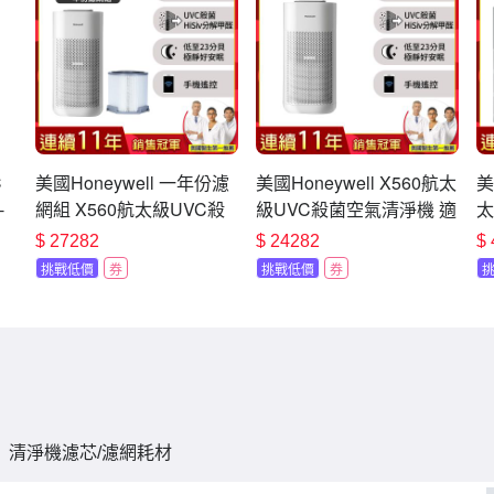
C
美國Honeywell 一年份濾
美國Honeywell X560航太
美
-
網組 X560航太級UVC殺
級UVC殺菌空氣清淨機 適
太
菌空氣清淨機 適用12-24
用12-24坪 X3 太空機
一
$
27282
$
24282
$
坪 X3 太空機
坪
挑戰低價
券
挑戰低價
券
清淨機濾芯/濾網耗材