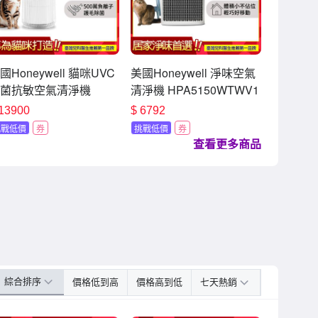
國Honeywell 貓咪UVC
美國Honeywell 淨味空氣
菌抗敏空氣清淨機
清淨機 HPA5150WTWV1
PA360WTW 喵淨機
適用5-10坪 小淨
13900
$
6792
挑戰低價
券
挑戰低價
券
查看更多商品
綜合排序
價格低到高
價格高到低
七天熱銷