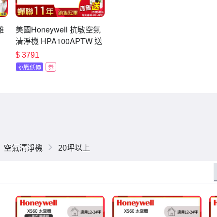
離
美國Honeywell 抗敏空氣
清淨機 HPA100APTW 送
淨清
活性碳濾網HRF-APP1
$
3791
挑戰低價
券
空氣清淨機
20坪以上