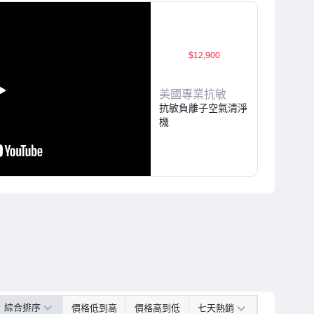
機
|
Yaho
$12,900
奇
美國專業抗敏
抗敏負離子空氣清淨
摩
機
購
物
中
心
綜合排序
價格低到高
價格高到低
七天熱銷