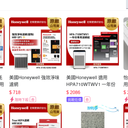
耗
美國Honeywell 強效淨味
美國Honeywell 適用
怡
適用
濾網
HPA710WTWV1 一年份
用
5250
專用濾網組 HEPA濾網
1
$
718
$
2086
$
HRF-Q710V1+顆粒活性
同
限時下殺
券
挑戰低價
券
碳濾網HRF-L710