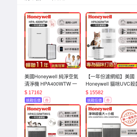
美國Honeywell 純淨空氣
【一年份濾網組】美國
清淨機 HPA400WTW 一
Honeywell 貓咪UVC殺
年份濾網組 適用9-18坪 小
抗敏空氣清淨機
$
17162
$
15582
純
HPA360WTW 適用8-1
挑戰低價
券
挑戰低價
券
喵淨機