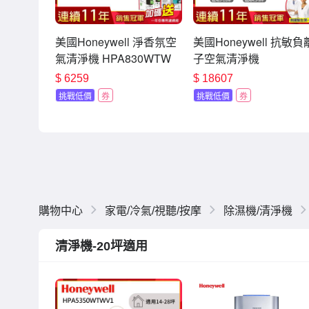
美國Honeywell 淨香氛空
美國Honeywell 抗敏負
氣清淨機 HPA830WTW
子空氣清淨機
適用5-10坪 小氛機 送一年
HPA710WTWV1 +舒
$
6259
$
18607
份濾網組+棉片
淨機 HPA030WTW
挑戰低價
券
挑戰低價
券
購物中心
家電/冷氣/視聽/按摩
除濕機/清淨機
清淨機-20坪適用