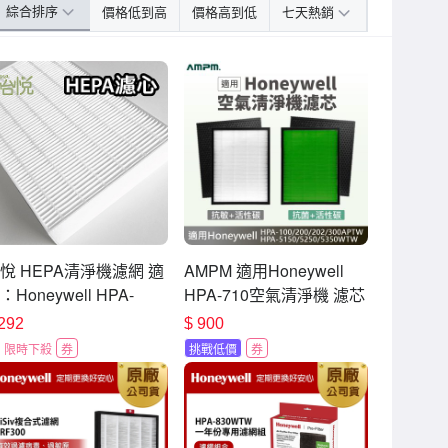
綜合排序
價格低到高
價格高到低
七天熱銷
悅 HEPA清淨機濾網 適
AMPM 適用Honeywell
：Honeywell HPA-
HPA-710空氣清淨機 濾芯
00/200/202/300APTW/5150/5250/5350WTW
+蜂顆活性碳濾網 (副廠 淨
292
$
900
HRF-R1V1
化器 耗材 濾心 HPA-
限時下殺
券
挑戰低價
券
710WTWV1 HPA-
710WTW)