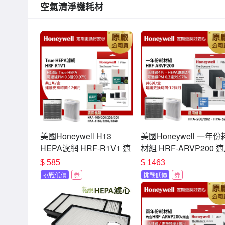
空氣清淨機耗材
美國Honeywell H13
美國Honeywell 一年份
HEPA濾網 HRF-R1V1 適
材組 HRF-ARVP200 
用
HPA200/HPA202/HPA
$
585
$
1463
HPA100/HPA5150/HPA5250/HPA5350
挑戰低價
券
挑戰低價
券