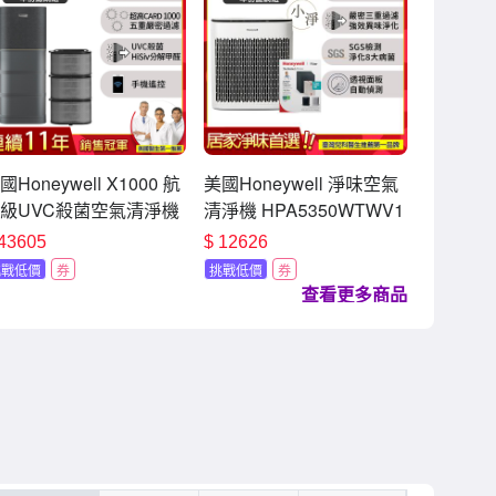
國Honeywell X1000 航
美國Honeywell 淨味空氣
級UVC殺菌空氣清淨機
清淨機 HPA5350WTWV1
年份濾網組適用22-44
一年份濾網組 適用14-28
43605
$
12626
 太空機
坪 小淨
挑戰低價
券
挑戰低價
券
查看更多商品