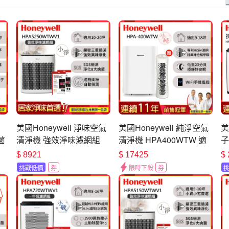
美國Honeywell 淨味空氣
美國Honeywell 純淨空氣
美
菌
清淨機 強效淨味濾網組
清淨機 HPA400WTW 適
子
HPA5250WTWV1 適用
用9-18坪 小純 送舒淨清淨
備
$
8921
$
17425
$
7坪
10-20坪 小淨
機 HPA030WTW
舒
挑戰低價
券
限時下殺
券