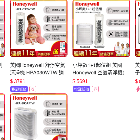
列
美國Honeywell 舒淨空氣
小坪數1+1超值組 美國
美
清淨機 HPA030WTW 適
Honeywell 空氣清淨機(
子
濾
用坪數4.5-9坪 送HEPA濾
HPA100APTW +
H
$
3791
$
5691
$
網HRF-G1
HPA030WTW )
1
挑戰低價
券
挑戰低價
券