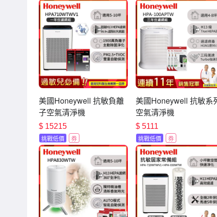
美國Honeywell 抗敏負離
美國Honeywell 抗敏系
子空氣清淨機
空氣清淨機
HPA710WTWV1 一年份
HPA100APTW 三年份
$
15215
$
5111
濾網組適用5-10坪 小敏
網組 適用坪數4-8坪
挑戰低價
券
挑戰低價
券