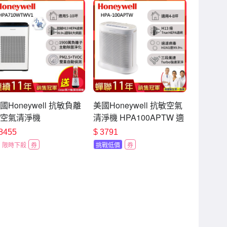
國Honeywell 抗敏負離
美國Honeywell 抗敏空氣
空氣清淨機
清淨機 HPA100APTW 適
PA710WTWV1 適用5-
用坪數4-8坪
8455
$
3791
0坪 小敏 送Oster果汁機
限時下殺
券
挑戰低價
券