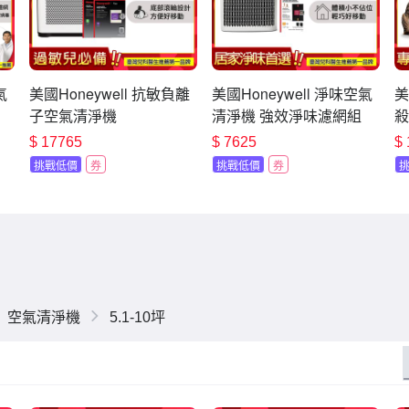
氣
美國Honeywell 抗敏負離
美國Honeywell 淨味空氣
美
子空氣清淨機
清淨機 強效淨味濾網組
殺
HPA720WTWV1 一年份
HPA5150WTWV1 適用5-
H
$
17765
$
7625
$
濾網組適用8-16坪 小敏
10坪 小淨
挑戰低價
券
挑戰低價
券
空氣清淨機
5.1-10坪