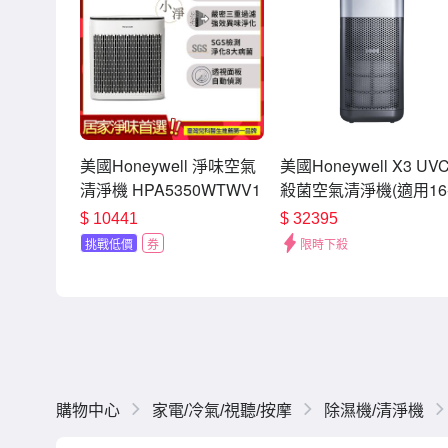
美國Honeywell 淨味空氣
美國Honeywell X3 UV
清淨機 HPA5350WTWV1
殺菌空氣清淨機(適用16
適用14-28坪 小淨
32坪) X620S
$
10441
$
32395
挑戰低價
券
限時下殺
購物中心
家電/冷氣/視聽/按摩
除濕機/清淨機