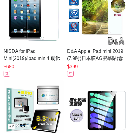
NISDA for iPad
D&A Apple iPad mini 2019
Mini(2019)/ipad mini4 鋼化
(7.9吋)日本膜AG螢幕貼(霧
玻璃螢幕貼
面防眩)
$680
$399
券
券