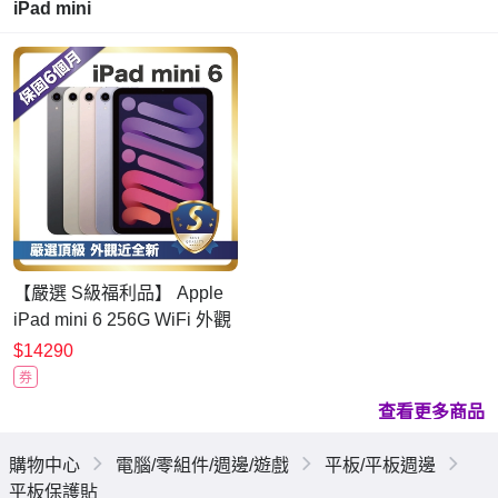
iPad mini
【嚴選 S級福利品】 Apple
iPad mini 6 256G WiFi 外觀
近全新
$14290
券
查看更多商品
購物中心
電腦/零組件/週邊/遊戲
平板/平板週邊
平板保護貼