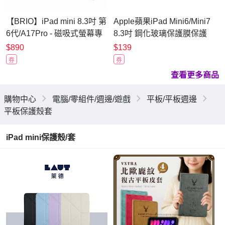
【BRIO】iPad mini 8.3吋 第
Apple蘋果iPad Mini6/Mini7
6代/A17Pro - 磁吸式螢幕專
8.3吋 鋼化玻璃保護膜保護
業防窺片 可重覆拆裝 磁吸
貼
$890
$139
防窺 抗藍光 防窺膜 防窺保
券
券
護貼
查看更多商品
購物中心
電腦/零組件/週邊/遊戲
平板/平板週邊
平板保護殼套
iPad mini保護殼/套