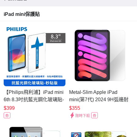
iPad mini保護貼
【Philips飛利浦】iPad mini
Metal-Slim Apple iPad
6th 8.3吋抗藍光鋼化玻璃貼-
mini(第7代) 2024 9H弧邊耐
秒貼版 DLK3301
磨防指紋鋼化玻璃保護貼
$399
$355
券
限時下殺
券