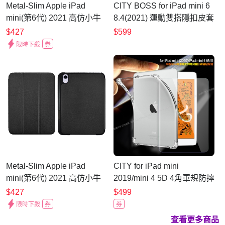
Metal-Slim Apple iPad
CITY BOSS for iPad mini 6
mini(第6代) 2021 高仿小牛
8.4(2021) 運動雙搭隱扣皮套
皮三折立架式保護皮套(內置
$427
$599
筆槽)-太空灰
限時下殺
券
Metal-Slim Apple iPad
CITY for iPad mini
mini(第6代) 2021 高仿小牛
2019/mini 4 5D 4角軍規防摔
皮三折立架式保護皮套(內置
殼+專用玻璃貼組合
$427
$499
筆槽)
限時下殺
券
券
查看更多商品