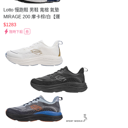
Lotto 慢跑鞋 男鞋 寬楦 氣墊
MIRAGE 200 摩卡棕/白【運
動世界】
$1283
LT6AMR5125/LT6AMR5126
限時下殺
券