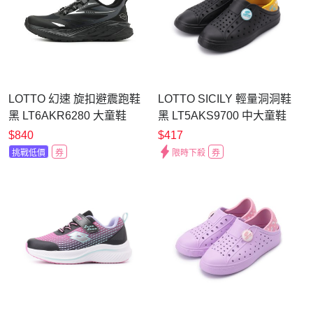
LOTTO 幻速 旋扣避震跑鞋
LOTTO SICILY 輕量洞洞鞋
黑 LT6AKR6280 大童鞋
黑 LT5AKS9700 中大童鞋
$840
$417
挑戰低價
券
限時下殺
券