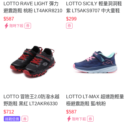
LOTTO RAVE LIGHT 彈力
LOTTO SICILY 輕量洞洞鞋
避震跑鞋 桃粉 LT4AKR8210
紫 LT5AKS9707 中大童鞋
大童鞋
$587
$299
限時下殺
券
券
LOTTO 冒險王2.0防潑水越
LOTTO LT-MAX 超速跑輕量
野跑鞋 黑紅 LT2AKR6330
極避震跑鞋 藍/桃粉
大童鞋
LT4AKR5957 中大童鞋
$712
$587
挑戰低價
券
限時下殺
券