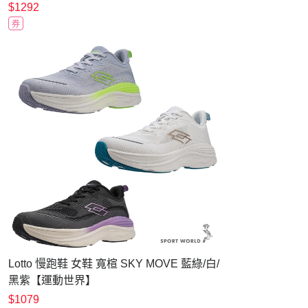
LT6AWR6740 黑灰銀淺黃
$1292
券
Lotto 慢跑鞋 女鞋 寬楦 SKY MOVE 藍綠/白/
黑紫【運動世界】
LT5AWR0176/LT5AWR0179/LT5AWR0170
$1079