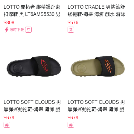
LOTTO 開拓者 綁帶護趾束
LOTTO CRADLE 男搖籃舒
扣涼鞋 黑 LT6AMS5530 男
緩拖鞋-海邊 海灘 戲水 游泳
鞋
沙灘 LT6AMS5351 淺奶茶
$808
$576
摩卡
限時下殺
券
券
LOTTO SOFT CLOUDS 男
LOTTO SOFT CLOUDS 男
厚彈運動拖鞋-海邊 海灘 戲
厚彈運動拖鞋-海邊 海灘 戲
水 游泳 沙灘 LT6AMS5190
水 游泳 沙灘 LT6AMS5195
$679
$679
黑紅
軍綠黑橘
券
券