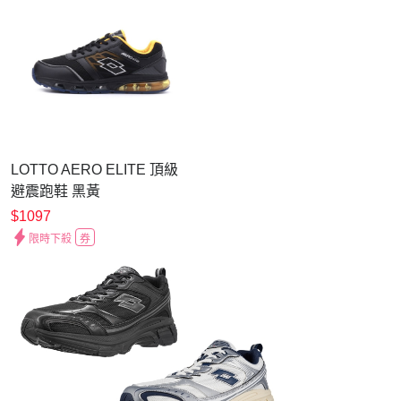
LOTTO AERO ELITE 頂級
避震跑鞋 黑黃
LT4AMR8390 男鞋
$1097
限時下殺
券