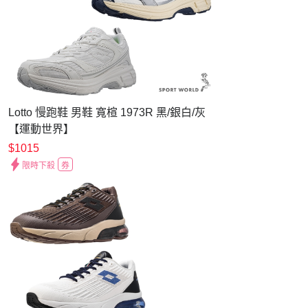
Lotto 慢跑鞋 男鞋 寬楦 1973R 黑/銀白/灰
【運動世界】
LT5AMR9740/LT5AMR9748/LT5AMR9749
$1015
限時下殺
券