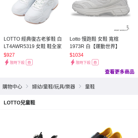
LOTTO 經典復古老爹鞋 白
Lotto 慢跑鞋 女鞋 寬楦
LT4AWR5319 女鞋 鞋全家
1973R 白【運動世界】
福
LT5AWR9769
$927
$1034
限時下殺
券
限時下殺
券
查看更多商品
購物中心
婦幼/童鞋/玩具/樂器
童鞋
LOTTO兒童鞋