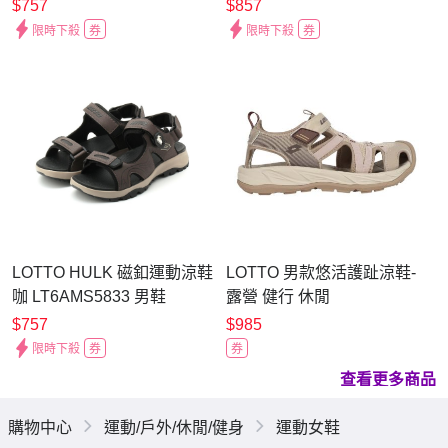
男鞋
LT6AMS5421
$757
$857
限時下殺
券
限時下殺
券
LOTTO HULK 磁釦運動涼鞋
LOTTO 男款悠活護趾涼鞋-
咖 LT6AMS5833 男鞋
露營 健行 休閒
LT6AMS5421 棕藕粉
$757
$985
限時下殺
券
券
查看更多商品
購物中心
運動/戶外/休閒/健身
運動女鞋