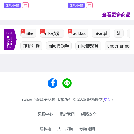
挑戰低價
券
挑戰低價
券
查看更多商品
1
2
3
nike
nike女鞋
adidas
nike 鞋
鞋
s
HOT
熱
搜
運動涼鞋
nike慢跑鞋
nike籃球鞋
under armour
Yahoo台灣電子商務 版權所有 © 2026 服務條款(
更新
)
客服中心
關於我們
網路安全
隱私權
大宗採購
分類地圖