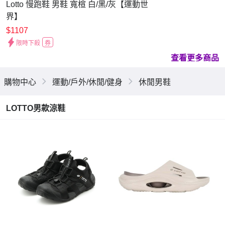
Lotto 慢跑鞋 男鞋 寬楦 白/黑/灰【運動世
界】
LT5AMR0169/LT5AMR0160/LT5AMR0168
$1107
限時下殺
券
查看更多商品
購物中心
運動/戶外/休閒/健身
休閒男鞋
LOTTO男款涼鞋