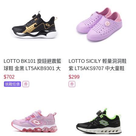
LOTTO BK101 旋鈕避震籃
LOTTO SICILY 輕量洞洞鞋
球鞋 金黑 LT5AKB9301 大
紫 LT5AKS9707 中大童鞋
童鞋
$702
$299
挑戰低價
券
券