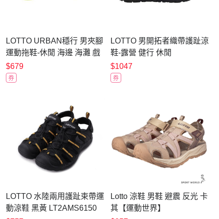
LOTTO URBAN穩行 男夾腳
LOTTO 男開拓者織帶護趾涼
運動拖鞋-休閒 海邊 海灘 戲
鞋-露營 健行 休閒
水 游泳 沙灘 LT6AMS7055
LT6AMS5530 黑銀
$679
$1047
蘋果綠
券
券
LOTTO 水陸兩用護趾束帶運
Lotto 涼鞋 男鞋 避震 反光 卡
動涼鞋 黑黃 LT2AMS6150
其【運動世界】