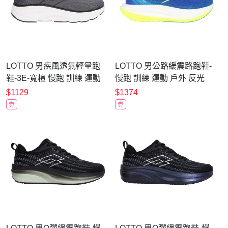
LOTTO 男疾風透氣輕量跑
LOTTO 男公路緩震路跑鞋-
鞋-3E-寬楦 慢跑 訓練 運動
慢跑 訓練 運動 戶外 反光
戶外 反光 LT6AMR6558 灰
LT6AMR5256 藍螢光黃
$1129
$1374
白黑
券
券