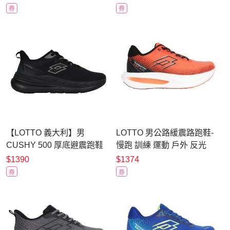
LT6AMR6466 藍白螢光綠
LT6AMR6460 黑金
券
券
【LOTTO 義大利】男
LOTTO 男公路緩震路跑鞋-
CUSHY 500 厚底避震跑鞋
慢跑 訓練 運動 戶外 反光
曜石黑-LT4AMR8420
LT6AMR5253 螢光橘紅黑
$1390
$1374
券
券