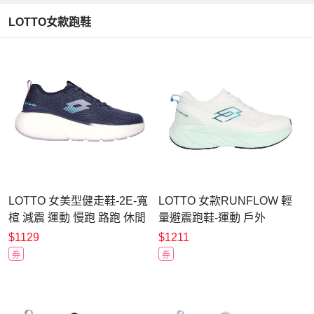
LOTTO女款跑鞋
LOTTO 女美型健走鞋-2E-寬
LOTTO 女款RUNFLOW 輕
楦 減震 運動 慢跑 路跑 休閒
量避震跑鞋-運動 戶外
LT5AWR9516 丈青紫水藍
LT6AWR5375 白綠
$1129
$1211
券
券