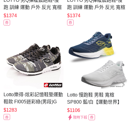
LOTTO 男Q彈緩震跑鞋-慢
LOTTO 男Q彈緩震跑鞋-慢
跑 訓練 運動 戶外 反光 寬楦
跑 訓練 運動 戶外 反光 寬楦
LT6AMR6700 黑灰銀淺綠
LT6AMR6701 黑灰銀炫藍
$1374
$1374
券
券
Lotto樂得-炫彩記憶鞋墊運動
Lotto 慢跑鞋 男鞋 寬楦
鞋款 FI005迷彩綠(男段)G
SP800 藍/白【運動世界】
LT5AMR9776/LT5AMR9779
$1283
$1106
券
限時下殺
券