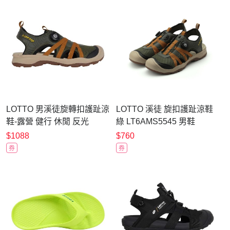
LOTTO 男溪徒旋轉扣護趾涼
LOTTO 溪徒 旋扣護趾涼鞋
鞋-露營 健行 休閒 反光
綠 LT6AMS5545 男鞋
LT6AMS5545 軍綠黃褐黑
$1088
$760
券
券