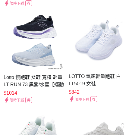
限時下殺
券
LOTTO 氫速輕量跑鞋 白
Lotto 慢跑鞋 女鞋 寬楦 輕量
LT5019 女鞋
LT-RUN 73 黑紫/水藍【運動
世界】
$842
$1014
LT6AWR6000/LT6AWR6006
限時下殺
券
限時下殺
券