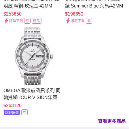
浪紋 精鋼‑玫瑰金 42MM
錶 Summer Blue 海馬/42MM
$253650
$196650
限時下殺
券
贈品
限時下殺
券
OMEGA 歐米茄 碟飛系列 同
軸擒縱HOUR VISION年曆
鍊帶腕表
$263120
(431.30.41.22.02.001)x銀面
挑戰低價
券
x41mm
查看更多商品