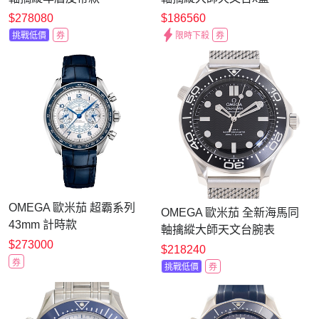
(431.33.41.22.03.001)x藍面
x42mm
$278080
$186560
x41mm
挑戰低價
券
限時下殺
券
OMEGA 歐米茄 超霸系列
OMEGA 歐米茄 全新海馬同
43mm 計時款
軸擒縱大師天文台腕表
329.33.43.51.02.001
$273000
(210.30.42.20.01.010)x42mm
$218240
券
挑戰低價
券