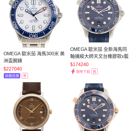
OMEGA 歐米茄 全新海馬同
OMEGA 歐米茄 海馬300米 美
軸擒縱大師天文台橡膠款x藍
洲盃腕錶
x42mm
$174240
x(210.30.42.20.04.002)x42mm
$227040
限時下殺
券
挑戰低價
券