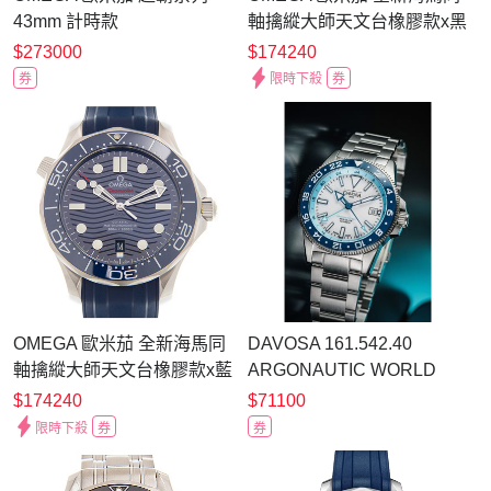
43mm 計時款
軸擒縱大師天文台橡膠款x黑
329.33.43.51.02.001
x42mm
$273000
$174240
券
限時下殺
券
OMEGA 歐米茄 全新海馬同
DAVOSA 161.542.40
軸擒縱大師天文台橡膠款x藍
ARGONAUTIC WORLD
x42mm
TRAVELLER 世界旅行者
$174240
$71100
GMT雙十區錶 湛藍色
限時下殺
券
券
41.5mm