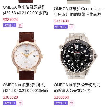
OMEGA 歐米茄 碟飛系列
OMEGA 歐米茄 Constellation
(432.53.40.21.02.001)同軸
星座系列 同軸擒縱波紋面鏈
擒縱三針皮錶手上鍊腕錶x黃
$387024
帶
$172480
K金x40mm
(123.10.27.20.55.002)x27mm
挑戰低價
券
挑戰低價
券
OMEGA 歐米茄 海馬系列
OMEGA 歐米茄 全新海馬同
(424.53.40.21.02.001)同軸
軸擒縱大師天文台x黑
擒縱動力儲存玫瑰金腕錶
x42mm
$383328
$186560
x39.5mm
挑戰低價
券
挑戰低價
券