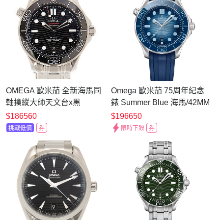
OMEGA 歐米茄 全新海馬同
Omega 歐米茄 75周年紀念
軸擒縱大師天文台x黑
錶 Summer Blue 海馬/42MM
x42mm
$186560
$196650
挑戰低價
券
限時下殺
券