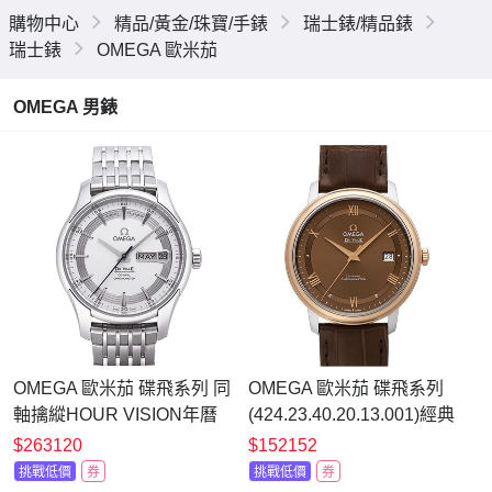
購物中心
精品/黃金/珠寶/手錶
瑞士錶/精品錶
瑞士錶
OMEGA 歐米茄
OMEGA 男錶
OMEGA 歐米茄 碟飛系列 同
OMEGA 歐米茄 碟飛系列
軸擒縱HOUR VISION年曆
(424.23.40.20.13.001)經典
鍊帶腕表
咖啡色腕錶x玫瑰金x39.5mm
$263120
$152152
(431.30.41.22.02.001)x銀面
挑戰低價
券
挑戰低價
券