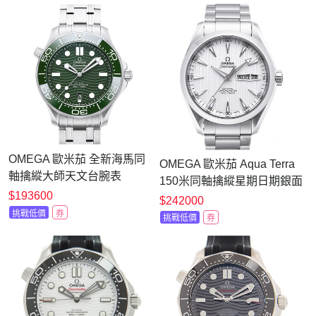
OMEGA 歐米茄 全新海馬同
OMEGA 歐米茄 Aqua Terra
軸擒縱大師天文台腕表
150米同軸擒縱星期日期銀面
(210.30.42.20.10.001)x綠面
$193600
腕表
$242000
x42mm
(231.10.43.22.02.001)x43mm
挑戰低價
券
挑戰低價
券