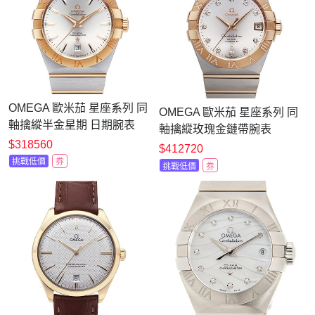
OMEGA 歐米茄 星座系列 同
OMEGA 歐米茄 星座系列 同
軸擒縱半金星期 日期腕表
軸擒縱玫瑰金鏈帶腕表
(123.20.38.22.02.001)x玫瑰
$318560
(123.25.38.21.52.003)x38mm
$412720
金x38mm
挑戰低價
券
挑戰低價
券