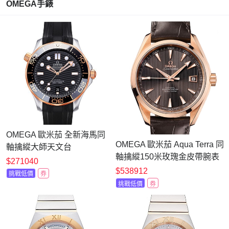
OMEGA手錶
OMEGA 歐米茄 全新海馬同
OMEGA 歐米茄 Aqua Terra 同
軸擒縱大師天文台
軸擒縱150米玫瑰金皮帶腕表
(210.22.42.20.01.002)x18K
$271040
(231.53.42.21.06.001)x41.5mm
$538912
玫瑰金x黑面橡膠x42mm
挑戰低價
券
挑戰低價
券