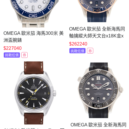
OMEGA 歐米茄 全新海馬同
OMEGA 歐米茄 海馬300米 美
軸擒縱大師天文台x18K金x
洲盃腕錶
藍面橡膠x42mm
$262240
x(210.30.42.20.04.002)x42mm
$227040
挑戰低價
券
挑戰低價
券
OMEGA 歐米茄 全新海馬同