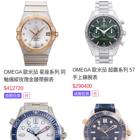
x41mm
OMEGA 歐米茄 超霸系列 57
OMEGA 歐米茄 星座系列 同
手上鍊腕表
軸擒縱玫瑰金鏈帶腕表
(332.10.41.51.10.001)x綠面
$290400
(123.25.38.21.52.003)x38mm
$412720
x40.5mm
挑戰低價
券
挑戰低價
券