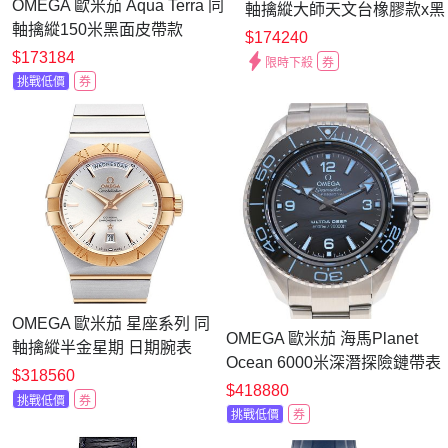
OMEGA 歐米茄 Aqua Terra 同
軸擒縱大師天文台橡膠款x黑
軸擒縱150米黑面皮帶款
x42mm
$174240
(231.12.42.21.01.001)x41.5mm
$173184
限時下殺
券
挑戰低價
券
OMEGA 歐米茄 星座系列 同
OMEGA 歐米茄 海馬Planet
軸擒縱半金星期 日期腕表
Ocean 6000米深潛探險鏈帶表
(123.20.38.22.02.001)x玫瑰
$318560
(
$418880
金x38mm
挑戰低價
券
215.30.46.21.03.002)x45.5mm
挑戰低價
券