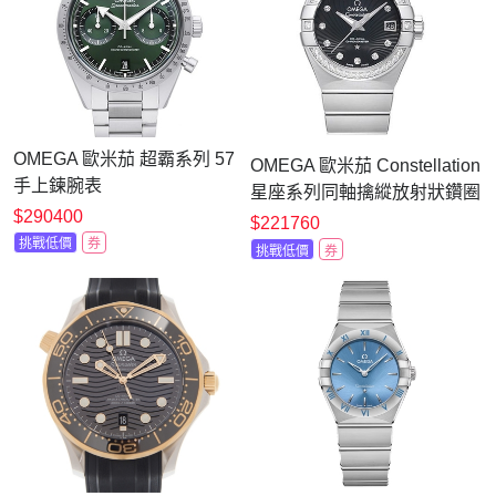
OMEGA 歐米茄 超霸系列 57
OMEGA 歐米茄 Constellation
手上鍊腕表
星座系列同軸擒縱放射狀鑽圈
(332.10.41.51.10.001)x綠面
$290400
黑面腕表
$221760
x40.5mm
(123.15.27.20.51.001)x27mm
挑戰低價
券
挑戰低價
券