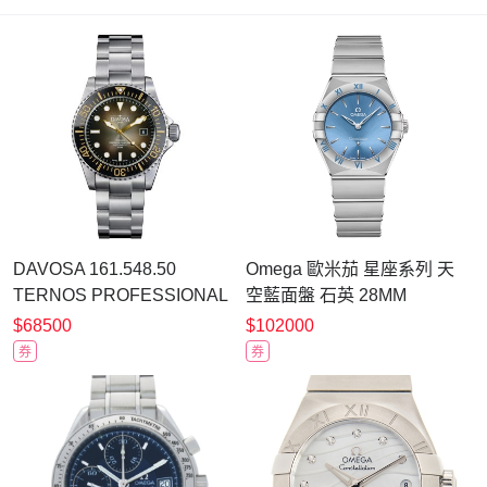
DAVOSA 161.548.50
Omega 歐米茄 星座系列 天
TERNOS PROFESSIONAL
空藍面盤 石英 28MM
68H EAGLE BAY 300M專業
$68500
$102000
潛水錶 TriaLink 三排款
券
券
42mm