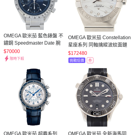
OMEGA 歐米茄 藍色錶盤 不
OMEGA 歐米茄 Constellation
鏽鋼 Speedmaster Date 腕
星座系列 同軸擒縱波紋面鏈
錶 3513.80 【二手名牌
$70000
帶
$172480
BRAND OFF】
(123.10.27.20.55.002)x27mm
限時下殺
挑戰低價
券
OMEGA 歐米茄 超霸系列
OMEGA 歐米茄 全新海馬同