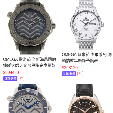
OMEGA 歐米茄 碟飛系列 同
OMEGA 歐米茄 全新海馬同軸
軸擒縱年曆鍊帶腕表
擒縱大師天文台黑陶瓷橡膠款
(431.10.41.22.02.001)x銀面
$263120
(210.92.44.20.01.003)x43.5mm
$304480
x41mm
挑戰低價
券
挑戰低價
券