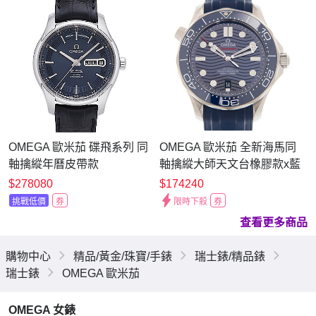
OMEGA 歐米茄 碟飛系列 同
OMEGA 歐米茄 全新海馬同
軸擒縱年曆皮帶款
軸擒縱大師天文台橡膠款x藍
(431.33.41.22.03.001)x藍面
x42mm
$278080
$174240
x41mm
挑戰低價
券
限時下殺
券
查看更多商品
購物中心
精品/黃金/珠寶/手錶
瑞士錶/精品錶
瑞士錶
OMEGA 歐米茄
OMEGA 女錶