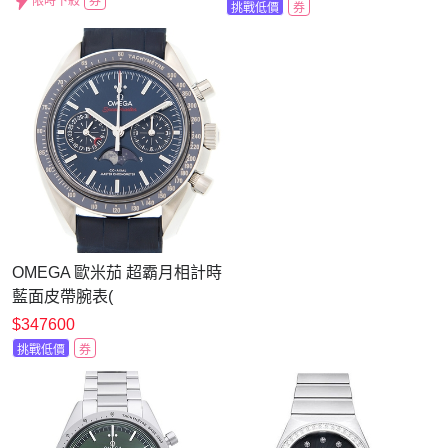
限時下殺
券
挑戰低價
券
OMEGA 歐米茄 超霸月相計時
藍面皮帶腕表(
304.33.44.52.03.001)x44.25mm
$347600
挑戰低價
券