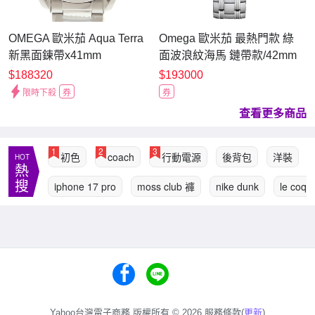
OMEGA 歐米茄 Aqua Terra
Omega 歐米茄 最熱門款 綠
新黑面鍊帶x41mm
面波浪紋海馬 鏈帶款/42mm
$188320
$193000
限時下殺
券
券
查看更多商品
1
2
3
初色
coach
行動電源
後背包
洋裝
HOT
熱
搜
iphone 17 pro
moss club 褲
nike dunk
le coq
Yahoo台灣電子商務 版權所有 © 2026 服務條款(
更新
)