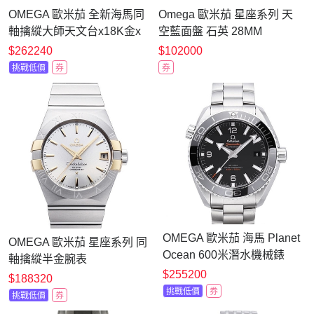
OMEGA 歐米茄 全新海馬同
Omega 歐米茄 星座系列 天
軸擒縱大師天文台x18K金x
空藍面盤 石英 28MM
黑面橡膠x42mm
$262240
$102000
挑戰低價
券
券
OMEGA 歐米茄 海馬 Planet
OMEGA 歐米茄 星座系列 同
Ocean 600米潛水機械錶
軸擒縱半金腕表
(215.30.44.21.01.001)x黑面
$255200
(123.20.38.21.02.005)x38mm
$188320
x43.5mm
挑戰低價
券
挑戰低價
券