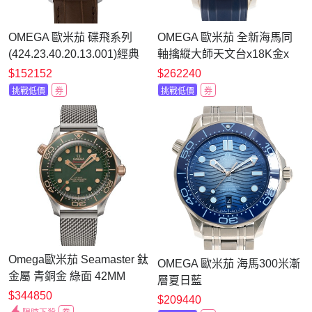
OMEGA 歐米茄 碟飛系列
OMEGA 歐米茄 全新海馬同
(424.23.40.20.13.001)經典
軸擒縱大師天文台x18K金x
咖啡色腕錶x玫瑰金x39.5mm
藍面橡膠x42mm
$152152
$262240
挑戰低價
券
挑戰低價
券
Omega歐米茄 Seamaster 鈦
OMEGA 歐米茄 海馬300米漸
金屬 青銅金 綠面 42MM
層夏日藍
$344850
(210.30.42.20.03.003)x42mm
$209440