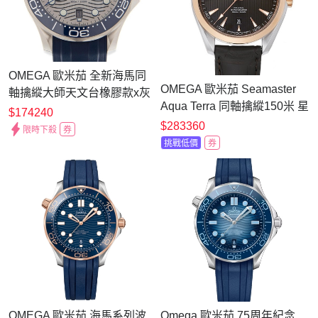
OMEGA 歐米茄 全新海馬同
OMEGA 歐米茄 Seamaster
軸擒縱大師天文台橡膠款x灰
Aqua Terra 同軸擒縱150米 星
x42mm
$174240
期日期皮帶款
$283360
限時下殺
券
(231.23.42.22.06.001)x41.5mm
挑戰低價
券
OMEGA 歐米茄 海馬系列波
Omega 歐米茄 75周年紀念