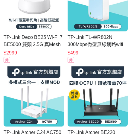
TP-Link Deco BE25 Wi-Fi 7
TP-Link TL-WR802N
BE5000 雙頻 2.5G 真Mesh
300Mbps微型無線網路wifi
無線網路網狀路由器 分享器
分享器 路由器
$2999
$499
(支援AI筆電/透天厝/單入組)
券
券
TP-Link Archer C24 AC750
TP-Link Archer BE220