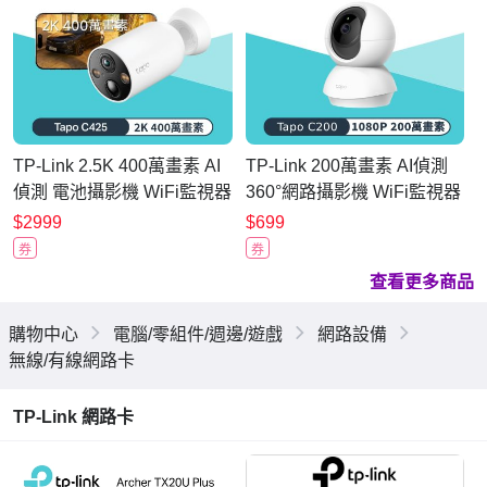
TP-Link 2.5K 400萬畫素 AI
TP-Link 200萬畫素 AI偵測
偵測 電池攝影機 WiFi監視器
360°網路攝影機 WiFi監視器
IPCAM (IP66//支援512G
IPCAM (雙向語音/支援512G
$2999
$699
/Tapo C425)
/寵物/嬰兒/長輩/Tapo C200)
券
券
查看更多商品
購物中心
電腦/零組件/週邊/遊戲
網路設備
無線/有線網路卡
TP-Link 網路卡