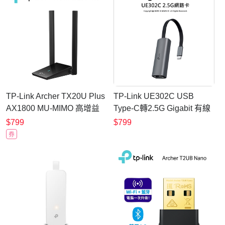
TP-Link Archer TX20U Plus
TP-Link UE302C USB
AX1800 MU-MIMO 高增益
Type-C轉2.5G Gigabit 有線
雙天線 雙頻WiFi6 USB3.0
網路卡(可攜式/隨插即用)
$799
$799
無線網卡(Wi-Fi 6 無線網路
券
卡)