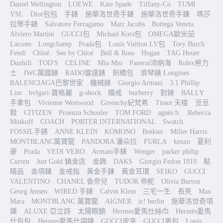
Daniel Wellington
LOEWE
Kate Spade
Tiffany-Co
TUMI
YSL
Dior包包
手錶
施華洛世奇手錶
施華洛世奇手鍊
瑪莎
拉蒂手錶
Salvatore Ferragamo
Marc Jacobs
Bottega Veneta
Alviero Martini
GUCCI包
Michael Kors包
OMEGA歐米茄
Lacoste
Longchamp
Prada包
Louis Vuitton LV包
Tory Burch
Fendi
Chloé
See by Chloé
Bell & Ross
Hogan
TAG Heuer
Dunhill
TOD'S
CELINE
Miu Miu
Panerai沛納海
Rolex勞力
士
IWC萬國錶
RADO雷達錶
劍橋包
浪琴錶 Longines
BALENCIAGA巴黎世家
機械錶
Giorgio Armani
3.1 Phillip
Lim
bvlgari-寶格麗
g-shock
婚戒
burberry
對錶
BALLY
手拿包
Vivienne Westwood
Givenchy紀梵希
Tissot 天梭
豆豆
鞋
CITIZEN
Proenza Schouler
TOM FORD
agnès b.
Rebecca
Minkoff
COACH
PORTER INTERNATIONAL
Swatch
FOSSIL手錶
ANNE KLEIN
KOMONO
Botkier
Miller Harris
MONTBLANC萬寶龍
PANDORA 潘朵拉
FURLA
kenzo
夏利
豪
Prada
VEDI VERO
Armani手錶
Wenger
parker philip
Curren
Just Gold 鎮金店
金飾
DAKS
Giorgio Fedon 1919
點
睛品
金項鍊
金戒指
黃金手鍊
黃金耳環
SEIKO
GUCCI
VALENTINO
CHANEL 香奈兒
TUDOR 帝舵
Olivia Burton
Georg Jensen
WIRED 手錶
Calvin Klein
三宅一生
長夾
Max
Mara
MONTBLANC 萬寶龍
AIGNER
ic! berlin
施華洛世奇項
鍊
ALUXE 亞立詩
太陽眼鏡
Hermes愛馬仕絲巾
Hermès愛馬
仕包包
Hermes愛馬仕項鍊
GUCCI皮夾
GUCCI男包
Louis