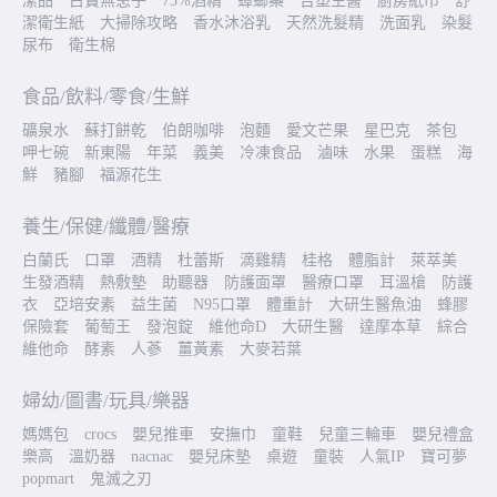
潔品
古寶無患子
75%酒精
蟑螂藥
台塑生醫
廚房紙巾
舒
潔衛生紙
大掃除攻略
香水沐浴乳
天然洗髮精
洗面乳
染髮
尿布
衛生棉
食品/飲料/零食/生鮮
礦泉水
蘇打餅乾
伯朗咖啡
泡麵
愛文芒果
星巴克
茶包
呷七碗
新東陽
年菜
義美
冷凍食品
滷味
水果
蛋糕
海
鮮
豬腳
福源花生
養生/保健/纖體/醫療
白蘭氏
口罩
酒精
杜蕾斯
滴雞精
桂格
體脂計
萊萃美
生發酒精
熱敷墊
助聽器
防護面罩
醫療口罩
耳溫槍
防護
衣
亞培安素
益生菌
N95口罩
體重計
大研生醫魚油
蜂膠
保險套
葡萄王
發泡錠
維他命D
大研生醫
達摩本草
綜合
維他命
酵素
人蔘
薑黃素
大麥若葉
婦幼/圖書/玩具/樂器
媽媽包
crocs
嬰兒推車
安撫巾
童鞋
兒童三輪車
嬰兒禮盒
樂高
溫奶器
nacnac
嬰兒床墊
桌遊
童裝
人氣IP
寶可夢
popmart
鬼滅之刃