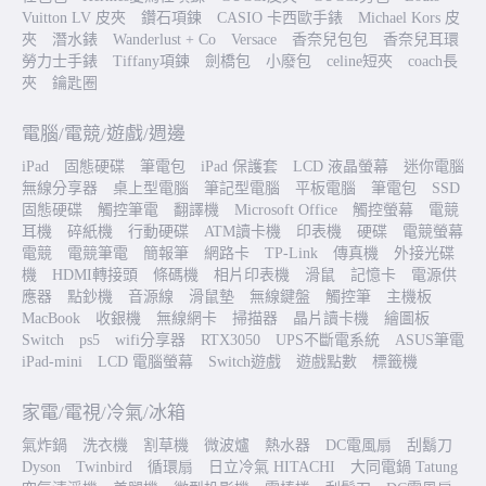
Vuitton LV 皮夾
鑽石項鍊
CASIO 卡西歐手錶
Michael Kors 皮
夾
潛水錶
Wanderlust + Co
Versace
香奈兒包包
香奈兒耳環
勞力士手錶
Tiffany項鍊
劍橋包
小廢包
celine短夾
coach長
夾
鑰匙圈
電腦/電競/遊戲/週邊
iPad
固態硬碟
筆電包
iPad 保護套
LCD 液晶螢幕
迷你電腦
無線分享器
桌上型電腦
筆記型電腦
平板電腦
筆電包
SSD
固態硬碟
觸控筆電
翻譯機
Microsoft Office
觸控螢幕
電競
耳機
碎紙機
行動硬碟
ATM讀卡機
印表機
硬碟
電競螢幕
電競
電競筆電
簡報筆
網路卡
TP-Link
傳真機
外接光碟
機
HDMI轉接頭
條碼機
相片印表機
滑鼠
記憶卡
電源供
應器
點鈔機
音源線
滑鼠墊
無線鍵盤
觸控筆
主機板
MacBook
收銀機
無線網卡
掃描器
晶片讀卡機
繪圖板
Switch
ps5
wifi分享器
RTX3050
UPS不斷電系統
ASUS筆電
iPad-mini
LCD 電腦螢幕
Switch遊戲
遊戲點數
標籤機
家電/電視/冷氣/冰箱
氣炸鍋
洗衣機
割草機
微波爐
熱水器
DC電風扇
刮鬍刀
Dyson
Twinbird
循環扇
日立冷氣 HITACHI
大同電鍋 Tatung