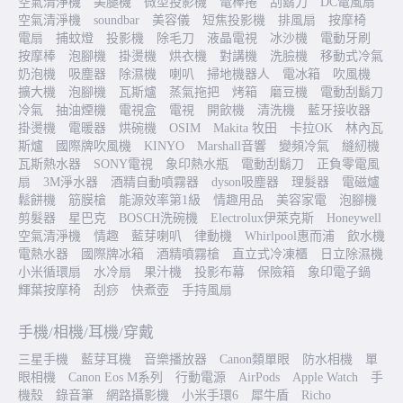
空氣清淨機
美腿機
微型投影機
電棒捲
刮鬍刀
DC電風扇
空氣清淨機
soundbar
美容儀
短焦投影機
排風扇
按摩椅
電扇
捕蚊燈
投影機
除毛刀
液晶電視
冰沙機
電動牙刷
按摩棒
泡腳機
掛燙機
烘衣機
對講機
洗臉機
移動式冷氣
奶泡機
吸塵器
除濕機
喇叭
掃地機器人
電冰箱
吹風機
擴大機
泡腳機
瓦斯爐
蒸氣拖把
烤箱
磨豆機
電動刮鬍刀
冷氣
抽油煙機
電視盒
電視
開飲機
清洗機
藍牙接收器
掛燙機
電暖器
烘碗機
OSIM
Makita 牧田
卡拉OK
林內瓦
斯爐
國際牌吹風機
KINYO
Marshall音響
變頻冷氣
縫紉機
瓦斯熱水器
SONY電視
象印熱水瓶
電動刮鬍刀
正負零電風
扇
3M淨水器
酒精自動噴霧器
dyson吸塵器
理髮器
電磁爐
鬆餅機
筋膜槍
能源效率第1級
情趣用品
美容家電
泡腳機
剪髮器
星巴克
BOSCH洗碗機
Electrolux伊萊克斯
Honeywell
空氣清淨機
情趣
藍芽喇叭
律動機
Whirlpool惠而浦
飲水機
電熱水器
國際牌冰箱
酒精噴霧槍
直立式冷凍櫃
日立除濕機
小米循環扇
水冷扇
果汁機
投影布幕
保險箱
象印電子鍋
輝葉按摩椅
刮痧
快煮壺
手持風扇
手機/相機/耳機/穿戴
三星手機
藍芽耳機
音樂播放器
Canon類單眼
防水相機
單
眼相機
Canon Eos M系列
行動電源
AirPods
Apple Watch
手
機殼
錄音筆
網路攝影機
小米手環6
犀牛盾
Richo