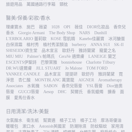
旅遊用品
萬國通路行李箱
頸枕
醫美/保養/彩妝/香水
理膚寶水
施巴
薇姿
1028
OPI
薇佳
DIOR化妝品
香奈兒
香水
Giorgio Armani
The Body Shop
NARS
Dunhill
L'ERBOLARIO 蕾莉歐
KOSE 雪肌精
Kanebo佳麗寶
冰河醣蛋
白保濕霜
植村秀
植村秀潔顏油
burberry
ANNA SUI
SK-II
SHISEIDO資生堂
品木宣言
歐舒丹
雅詩蘭黛
寵愛之名
MIU MIU
Palmer's 帕瑪氏
CeraVe 適樂膚
LANEIGE 蘭芝
ESCENTS伊聖詩
巴黎萊雅
bonniehouse
Charlotte Tilbury
DR.WU達爾膚
JILL STUART
Jo Malone
TOM FORD
YANKEE CANDLE
品木宣言
提提研
歐舒丹
雅詩蘭黛
霓
淨思
杏仁酸
MONTBLANC 萬寶龍
AIGNER
Aromatherapy
Associates
水氧機
SABON
香奈兒唇膏
YSL唇膏
Dior迪奧
唇膏
GUCCI唇膏
Aesop
DHC
契爾氏
香氛蠟燭
擴香
面
膜
愛馬仕香水
日用清潔/洗沐/美髮
次氯酸水
衛生紙
幫寶適
橘子工坊
橘子工坊
摩洛哥優油
暖暖包
漱口水
Astonish英國潔
防潮除濕
防蚊驅蚊
家用清