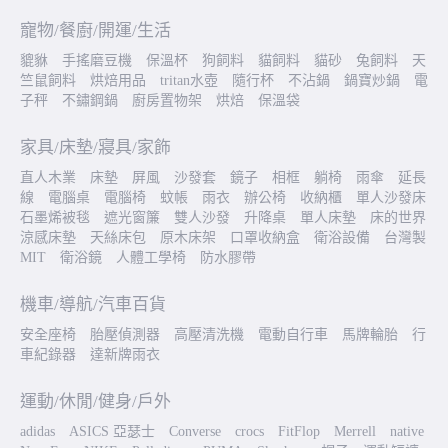
寵物/餐廚/開運/生活
貔貅
手搖磨豆機
保溫杯
狗飼料
貓飼料
貓砂
兔飼料
天
竺鼠飼料
烘焙用品
tritan水壺
隨行杯
不沾鍋
鍋寶炒鍋
電
子秤
不鏽鋼鍋
廚房置物架
烘焙
保溫袋
家具/床墊/寢具/家飾
直人木業
床墊
屏風
沙發套
鏡子
相框
躺椅
雨傘
延長
線
電腦桌
電腦椅
蚊帳
雨衣
辦公椅
收納櫃
單人沙發床
石墨烯被毯
遮光窗簾
雙人沙發
升降桌
單人床墊
床的世界
涼感床墊
天絲床包
原木床架
口罩收納盒
衛浴設備
台灣製
MIT
衛浴鏡
人體工學椅
防水膠帶
機車/導航/汽車百貨
安全座椅
胎壓偵測器
高壓清洗機
電動自行車
馬牌輪胎
行
車紀錄器
達新牌雨衣
運動/休閒/健身/戶外
adidas
ASICS 亞瑟士
Converse
crocs
FitFlop
Merrell
native