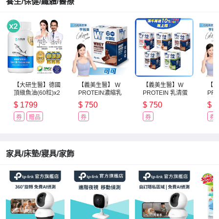
養生/保健/纖體/醫療
【大研生醫】德國
【義美生醫】 W
【義美生醫】W
【義
頂級魚油(60粒)x2
PROTEIN濃縮乳
PROTEIN 乳清蛋
PR
清蛋白飲-可可
白飲/機能保健系
清蛋
$
1799
$
750
$
750
$
7
(35g*10包/盒)
列 限時任選均一
(35
價
券
贈品
券
券
券
家具/床墊/寢具/家飾