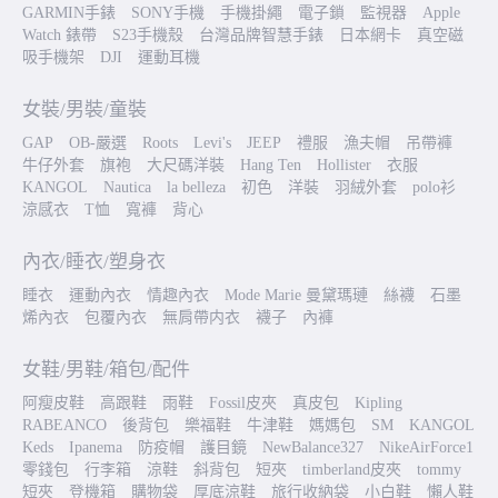
GARMIN手錶
SONY手機
手機掛繩
電子鎖
監視器
Apple
Watch 錶帶
S23手機殼
台灣品牌智慧手錶
日本網卡
真空磁
吸手機架
DJI
運動耳機
女裝/男裝/童裝
GAP
OB-嚴選
Roots
Levi's
JEEP
禮服
漁夫帽
吊帶褲
牛仔外套
旗袍
大尺碼洋裝
Hang Ten
Hollister
衣服
KANGOL
Nautica
la belleza
初色
洋裝
羽絨外套
polo衫
涼感衣
T恤
寬褲
背心
內衣/睡衣/塑身衣
睡衣
運動內衣
情趣內衣
Mode Marie 曼黛瑪璉
絲襪
石墨
烯內衣
包覆內衣
無肩帶内衣
襪子
內褲
女鞋/男鞋/箱包/配件
阿瘦皮鞋
高跟鞋
雨鞋
Fossil皮夾
真皮包
Kipling
RABEANCO
後背包
樂福鞋
牛津鞋
媽媽包
SM
KANGOL
Keds
Ipanema
防疫帽
護目鏡
NewBalance327
NikeAirForce1
零錢包
行李箱
涼鞋
斜背包
短夾
timberland皮夾
tommy
短夾
登機箱
購物袋
厚底涼鞋
旅行收納袋
小白鞋
懶人鞋