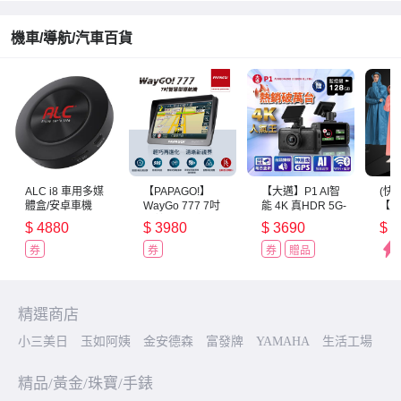
機車/導航/汽車百貨
ALC i8 車用多媒
【PAPAGO!】
【大邁】P1 AI智
(快
體盒/安卓車機
WayGo 777 7吋
能 4K 真HDR 5G-
【Fa
智慧型導航機(全
WiFi AI行車記錄
三度
$
4880
$
3980
$
3690
$
6
新遮陽罩設計/S1
器(贈128G記憶
式雨
圖像化導航介面/
卡)
券
券
券
贈品
測速提醒)~急
精選商店
小三美日
玉如阿姨
金安德森
富發牌
YAMAHA
生活工場
精品/黃金/珠寶/手錶