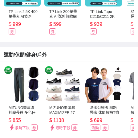
TP-Link 2.5K 400
TP-Link 200萬畫
TP-Link Tapo
3M
萬畫素 AI偵測
素 AI偵測 無線網
C210/C211 2K
桶刷
360°網路攝影機
路攝影機 WiFi監
300萬畫素 AI智慧
抗汙
$
999
$
599
$
939
$
1
WiFi監視器
視器 IPCAM (雙向
偵測 WiFi旋轉無
(3
IPCAM (雙向語音/
語音/支援512G /
線網路攝影機 監
券
券
券
活
支援512G /寵物/
寵物/嬰兒/長
視器 IP
滿
嬰兒/長輩/Tapo
輩/Tapo C100)
CAM(360°旋轉/哭
C220)
聲偵測/支援
512G)
運動/休閒/健身/戶外
MIZUNO美津濃
MIZUNO美津濃
法國公雞牌 網路
MI
針織長褲 多色任
MAXIMIZER 27
獨家 休閒短袖T恤
短袖
選
慢跑鞋 男女多色
男女款 多款任選
_32
$
855
$
1138
$
699
$
6
任選
限時下殺
券
限時下殺
券
活動
券
券