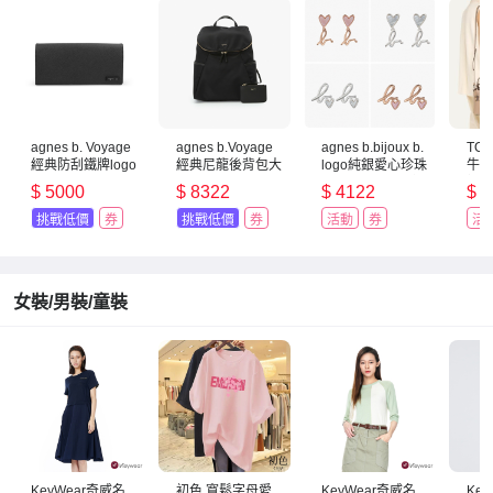
agnes b. Voyage
agnes b.Voyage
agnes b.bijoux b.
TOD
經典防刮鐵牌logo
經典尼龍後背包大
logo純銀愛心珍珠
牛皮
長夾(黑色)
款(黑色)
母貝耳環(多款/女)
桶包
$
5000
$
8322
$
4122
$
2
挑戰低價
券
挑戰低價
券
活動
券
活
女裝/男裝/童裝
KeyWear奇威名
初色 寬鬆字母愛
KeyWear奇威名
Ke