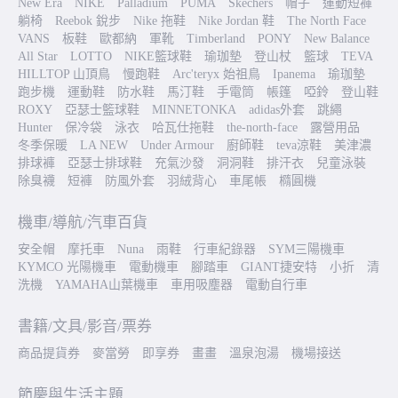
New Era
NIKE
Palladium
PUMA
Skechers
帽子
運動短褲
躺椅
Reebok 銳步
Nike 拖鞋
Nike Jordan 鞋
The North Face
VANS
板鞋
歐都納
軍靴
Timberland
PONY
New Balance
All Star
LOTTO
NIKE籃球鞋
瑜珈墊
登山杖
籃球
TEVA
HILLTOP 山頂鳥
慢跑鞋
Arc'teryx 始祖鳥
Ipanema
瑜珈墊
跑步機
運動鞋
防水鞋
馬汀鞋
手電筒
帳篷
啞鈴
登山鞋
ROXY
亞瑟士籃球鞋
MINNETONKA
adidas外套
跳繩
Hunter
保冷袋
泳衣
哈瓦仕拖鞋
the-north-face
露營用品
冬季保暖
LA NEW
Under Armour
廚師鞋
teva涼鞋
美津濃
排球褲
亞瑟士排球鞋
充氣沙發
洞洞鞋
排汗衣
兒童泳裝
除臭襪
短褲
防風外套
羽絨背心
車尾帳
橢圓機
機車/導航/汽車百貨
安全帽
摩托車
Nuna
雨鞋
行車紀錄器
SYM三陽機車
KYMCO 光陽機車
電動機車
腳踏車
GIANT捷安特
小折
清
洗機
YAMAHA山葉機車
車用吸塵器
電動自行車
書籍/文具/影音/票券
商品提貨券
麥當勞
即享券
畫畫
溫泉泡湯
機場接送
節慶與生活主題