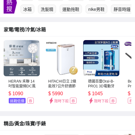
熱
搜
冰箱
洗髮精
運動拖鞋
nike男鞋
靜音時鐘
家電/電視/冷氣/冰箱
HERAN 禾聯 14
HITACHI日立 2級
德國百靈Oral-B-
Ben
吋智能變頻DC風
能效7公升舒適節
PRO1 3D電動牙
Pr
扇 HDF-
電除濕機 RD-
刷
入席
$
1090
$
5990
$
1045
$
4
14WT760 [限時優
14FR
黑/
惠]
選
挑戰低價
券
限時下殺
券
限時下殺
券
券
精品/黃金/珠寶/手錶